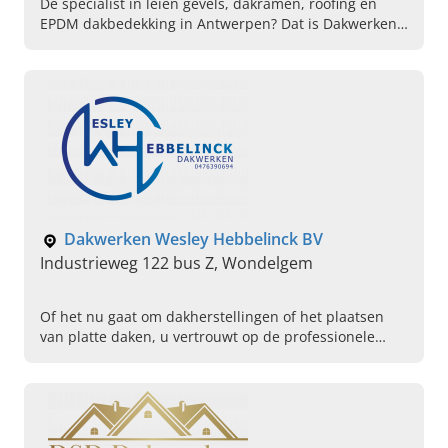
De specialist in leien gevels, dakramen, roofing en
EPDM dakbedekking in Antwerpen? Dat is Dakwerken
EG in Herentals! Lees hier verder, zie ons werk & bel!
Dakwerken Wesley Hebbelinck BV
Industrieweg 122 bus Z, Wondelgem
Of het nu gaat om dakherstellingen of het plaatsen
van platte daken, u vertrouwt op de professionele
hoogwerker. Ook voor uw lood en zinkwerken kunt u
steeds terecht bij Wesley Hebbelinck