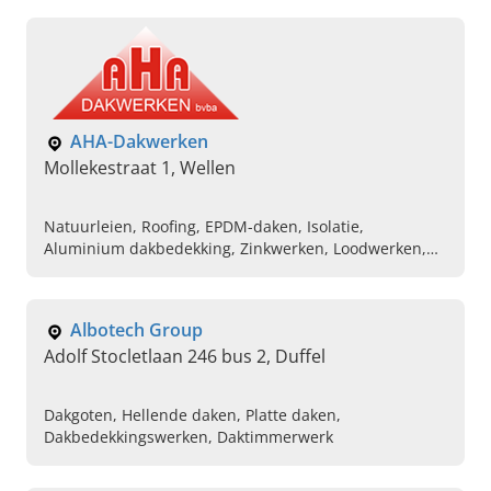
nieuwbouw, Plaatsen van velux dakramen, Epdm
dakdichting aanbrengen, Gevel bekleden met sidings
AHA-Dakwerken
Mollekestraat 1, Wellen
Natuurleien, Roofing, EPDM-daken, Isolatie,
Aluminium dakbedekking, Zinkwerken, Loodwerken,
Koperwerken, Koepels, Velux ramen
Albotech Group
Adolf Stocletlaan 246 bus 2, Duffel
Dakgoten, Hellende daken, Platte daken,
Dakbedekkingswerken, Daktimmerwerk