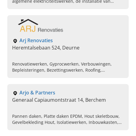
algemene elektriciteitswerken, de installatie van
zonnepanelen en laadpalen. Bel ons vandaag voor een
adviesgesprek.
Arj Renovaties
Heremtalsebaan 524, Deurne
Renovatiewerken, Gyprocwerken, Verbouwingen,
Bepleisteringen, Bezettingswerken, Roofing,
Aannemer, Pannendaken
Arjo & Partners
Generaal Capiaumontstraat 14, Berchem
Pannen daken, Platte daken EPDM, Hout skeletbouw,
Gevelbekleding Hout, Isolatiewerken, Inbouwkasten,
Binnen/buiten Deuren, Tuinhuizen