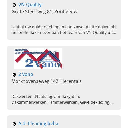
VN Quality
Grote Steenweg 81, Zoutleeuw
Laat al uw dakherstellingen aan zowel platte daken als
hellende daken over aan het team van VN Quality uit
Zoutleeuw, Vlaams-Brabant. Vraag nu uw offerte aan.
2 Vano
Morkhovenseweg 142, Herentals
Dakwerken, Plaatsing van dakgoten,
Daktimmerwerken, Timmerwerken, Gevelbekleding,
Platte daken, Hellende daken, Daktimmerwerken,
Vlinderdaken, Zinken daken
A.d. Cleaning bvba