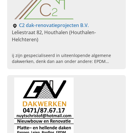
C2 dak-renovatieprojecten B.V.
Leliestraat 82, Houthalen (Houthalen-
Helchteren)
ij zijn gespecialiseerd in uiteenlopende algemene
dakwerken, denk dan aan onder andere: EPDM
plaatsen, dakramen plaatsen, dakleien vervangen,
dakgoten reinigen, maar ook voor een totaalrenovatie
van uw dak neemt u vrijblijvend contact op.