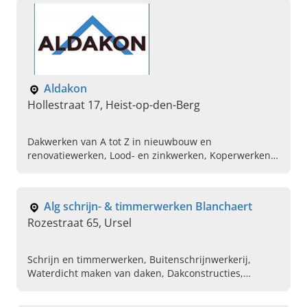
Aldakon
Hollestraat 17, Heist-op-den-Berg
Dakwerken van A tot Z in nieuwbouw en
renovatiewerken, Lood- en zinkwerken, Koperwerken,
Leien en natuurleien, Lichtkoepels, Gevelbekleding,
Dakpannen, Daktimmerwerken en hellende daken ,
Platte daken met roofing of kunststof
Alg schrijn- & timmerwerken Blanchaert
Rozestraat 65, Ursel
Schrijn en timmerwerken, Buitenschrijnwerkerij,
Waterdicht maken van daken, Dakconstructies,
Dakrenovaties, Plaatsen van parket en laminaat,
Plaatsen van badkamers en keukens, Maatkasten,