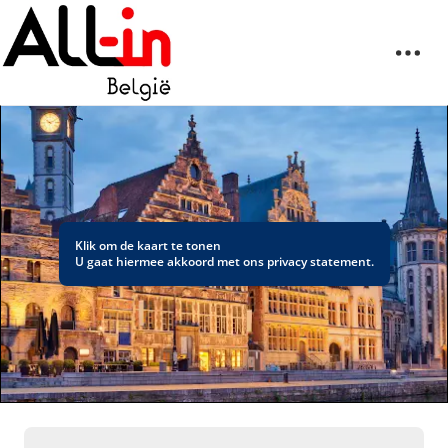
Klik om de kaart te tonen
U gaat hiermee akkoord met ons
privacy statement
.