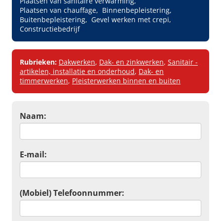
Plaatsen van sanitaire verwarming
Plaatsen van chauffage
Binnenbepleistering
Buitenbepleistering
Gevel werken met crepi
Constructiebedrijf
Rubrieken:
Dakwerken
,
Dak- en zinkwerken
,
Sanitair -
artikelen, installatie en onderhoud
,
Dak- en
timmerwerken
,
Pleisterwerken binnen en buiten
Naam:
E-mail:
(Mobiel) Telefoonnummer: