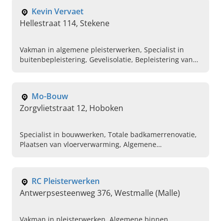
werken met crepi, Constructiebedrijf
Kevin Vervaet
Hellestraat 114, Stekene
Vakman in algemene pleisterwerken, Specialist in
buitenbepleistering, Gevelisolatie, Bepleistering van
gevel, Crepiwerken, Kaleiwerken, Ontmossen van
gevel, Natuursteen, Reinigen van gevel, Herstellen van
gevel
Mo-Bouw
Zorgvlietstraat 12, Hoboken
Specialist in bouwwerken, Totale badkamerrenovatie,
Plaatsen van vloerverwarming, Algemene
gyprocwerken, Algemene verbouwingswerken,
Installatie van verwarming en sanitair, Professionele
bouwbedrijf, Volledige keuken renovatie, Algemene
RC Pleisterwerken
loodgieterij, Professionele klusjesman in de buurt
Antwerpsesteenweg 376, Westmalle (Malle)
Vakman in pleisterwerken, Algemene binnen