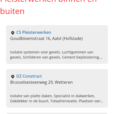
buiten
CS Pleisterwerken
Goudbloemstraat 16, Aalst (Hofstade)
Isolatie systemen voor gevels, Luchtgommen van
gevels, Schilderen van gevels, Cement bepleistering,
Sier bepleistering, Crepi op een bestaande gevel,
Crepi met isolatie, Verlaagd plafond,
Binnenbepleistering specialist, Buitenbepleistering
DZ Construct
specialist
Brusselsesteenweg 29, Wetteren
Isolatie van platte daken, Specialist in dakwerken,
Dakdekker in de buurt, Totaalrenovatie, Plaatsen van
sanitaire verwarming, Plaatsen van chauffage,
Binnenbepleistering, Buitenbepleistering, Gevel