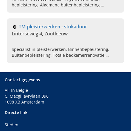
bepleistering, Algemene buitenbepleistering,
Gyprocwerken, Cementeringswerken, Plafondwerken,
Aanleg van vloeren, Plaatsen van tegels
TM pleisterwerken - stukadoor
Linterseweg 4, Zoutleeuw
Specialist in pleisterwerken, Binnenbepleistering,
Buitenbepleistering, Totale badkamerrenovatie,
Vakman in stukadoor, Algemene plakwerken,
Pleisteraar in de buurt, Renovatie van pleisterwerken,
Stukadoorsbedrijf in de buurt
Contact gegevens
All-In België
C. Macgillavrylaan 396
1098 XB Amsterdam
Directe link
Steden