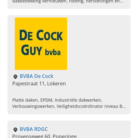
dakbedekking vernieuwen, roofing, herstellingen en
gevelbekleding. Vraag vandaag uw vrijblijvende offerte
aan.
BVBA De Cock
Papestraat 11, Lokeren
Platte daken, EPDM, Industriële dakwerken,
Verbouwingswerken, Veiligheidscoördinator niveau B,
Dakdichtingen, Beton en metselwerken,
Rioleringswerken, Renovatiewerken, Bouwwerken
BVBA RDGC
Provenseweg 60, Poperinge