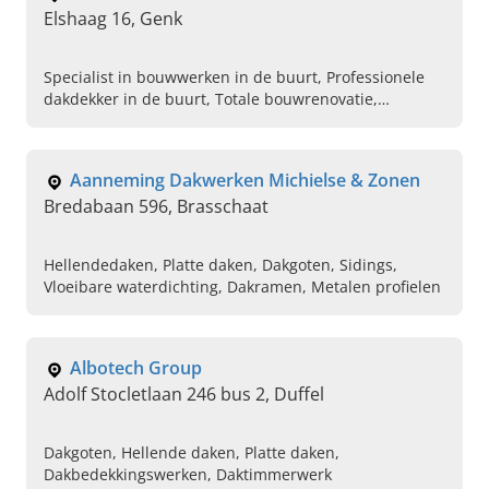
Elshaag 16, Genk
Specialist in bouwwerken in de buurt, Professionele
dakdekker in de buurt, Totale bouwrenovatie,
Gevelwerken, Isolatie van daken, Herstellen van
daken, Plaatsen van hellende daken, Plaatsen van
platte daken, Aanleg van beton trappen, Algemene
Aanneming Dakwerken Michielse & Zonen
metselwerken
Bredabaan 596, Brasschaat
Hellendedaken, Platte daken, Dakgoten, Sidings,
Vloeibare waterdichting, Dakramen, Metalen profielen
Albotech Group
Adolf Stocletlaan 246 bus 2, Duffel
Dakgoten, Hellende daken, Platte daken,
Dakbedekkingswerken, Daktimmerwerk