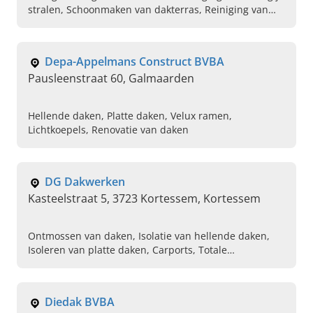
stralen, Schoonmaken van dakterras, Reiniging van
opritten, Ontmossen van daken, Waterdicht maken
kelders, Kelderdichting, Coating van daken
aanbrengen, Verwijderen van graffiti, Opstijgend
Depa-Appelmans Construct BVBA
vocht verhelpen
Pausleenstraat 60, Galmaarden
Hellende daken, Platte daken, Velux ramen,
Lichtkoepels, Renovatie van daken
DG Dakwerken
Kasteelstraat 5, 3723 Kortessem, Kortessem
Ontmossen van daken, Isolatie van hellende daken,
Isoleren van platte daken, Carports, Totale
dakrenovatie, Bekleding van gevels, Plaatsing van
epdm
Diedak BVBA