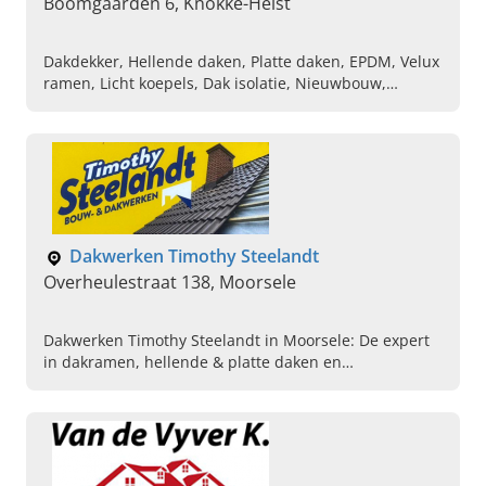
Boomgaarden 6, Knokke-Heist
Dakdekker, Hellende daken, Platte daken, EPDM, Velux
ramen, Licht koepels, Dak isolatie, Nieuwbouw,
Renovatie van dak, Onderhoud en herstellingen
Dakwerken Timothy Steelandt
Overheulestraat 138, Moorsele
Dakwerken Timothy Steelandt in Moorsele: De expert
in dakramen, hellende & platte daken en
schoorstenen. Lees hier verder, zie ons vakmanschap
en bel ons.