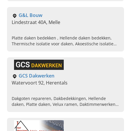
Binnenbepleistering, Buitenbepleistering, Gevel
werken met crepi, Constructiebedrijf
G&L Bouw
Lindestraat 40A, Melle
Platte daken bedekken , Hellende daken bedekken,
Thermische isolatie voor daken, Akoestische isolatie
voor daken, Dakkappelen bedekken met pvc,
Dakkapelen bedekken met ceder of meranti, Afbreken
van oude daken, Velux dakramen plaatsen, Beton
dakpannen, Renoveren van daken
GCS Dakwerken
Watervoort 92, Herentals
Dakgoten repareren, Dakbedekkingen, Hellende
daken, Platte daken, Velux ramen, Daktimmerwerken,
Dakisolatie, Dakgoten plaatsen