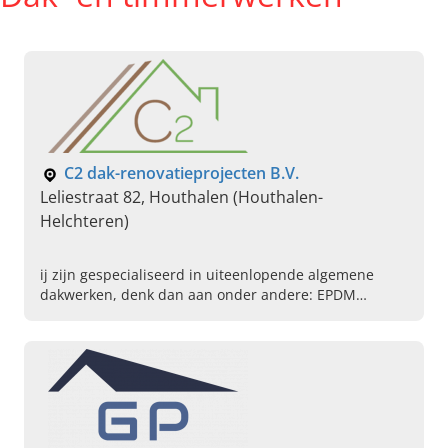
C2 dak-renovatieprojecten B.V.
Leliestraat 82, Houthalen (Houthalen-
Helchteren)
ij zijn gespecialiseerd in uiteenlopende algemene
dakwerken, denk dan aan onder andere: EPDM
plaatsen, dakramen plaatsen, dakleien vervangen,
dakgoten reinigen, maar ook voor een totaalrenovatie
van uw dak neemt u vrijblijvend contact op.