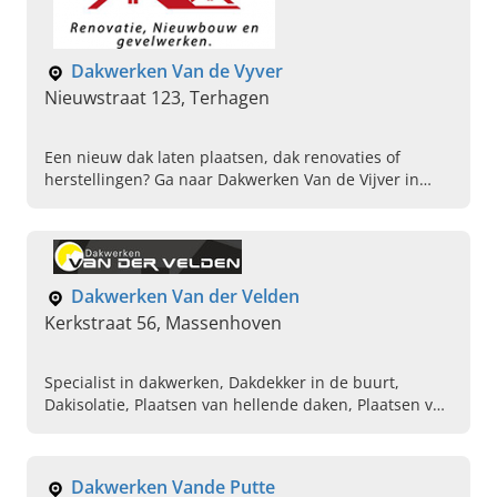
Dakwerken Van de Vyver
Nieuwstraat 123, Terhagen
Een nieuw dak laten plaatsen, dak renovaties of
herstellingen? Ga naar Dakwerken Van de Vijver in
Terhagen, voor een ervaren vakman. Bel vandaag voor
een vrijblijvende offerte.
Dakwerken Van der Velden
Kerkstraat 56, Massenhoven
Specialist in dakwerken, Dakdekker in de buurt,
Dakisolatie, Plaatsen van hellende daken, Plaatsen van
platte daken, Plaatsen van velux ramen, Algemene
dakrenovatie, Gevelbekleding van daken,
Totaalrenovatie van daken, Dringende
Dakwerken Vande Putte
dakherstellingen