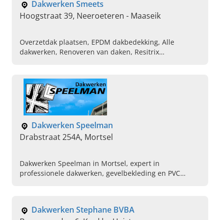
Dakwerken Smeets
Hoogstraat 39, Neeroeteren - Maaseik
Overzetdak plaatsen, EPDM dakbedekking, Alle
dakwerken, Renoveren van daken, Resitrix
dakbedekking, Pannendaken plaatsen en renoveren,
Velux dakramen plaatsen, Algemene dakwerken,
Hellende daken plaatsen en renoveren, Platte daken
plaatsen en renoveren
Dakwerken Speelman
Drabstraat 254A, Mortsel
Dakwerken Speelman in Mortsel, expert in
professionele dakwerken, gevelbekleding en PVC
ramen. Plan vandaag uw afspraak.
Dakwerken Stephane BVBA