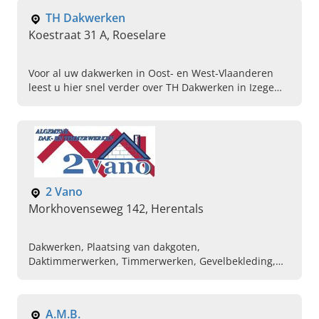
houtskeletbouw of isolatiewerken.
TH Dakwerken
Koestraat 31 A, Roeselare
Voor al uw dakwerken in Oost- en West-Vlaanderen
leest u hier snel verder over TH Dakwerken in Izegem!
Plaatsing, reparatie, isolatie, EPDM, Velux en meer!
2 Vano
Morkhovenseweg 142, Herentals
Dakwerken, Plaatsing van dakgoten,
Daktimmerwerken, Timmerwerken, Gevelbekleding,
Platte daken, Hellende daken, Daktimmerwerken,
Vlinderdaken, Zinken daken
A.M.B.