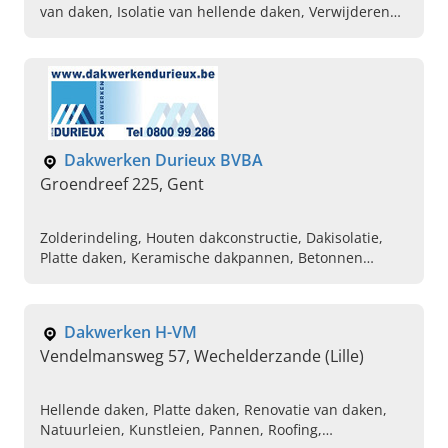
van daken, Isolatie van hellende daken, Verwijderen
van asbest op daken, Isolatie van platte daken,
Plaatsen van epdm, Professionele dakdekker in de
buurt, Algemene dakwerken in de buurt, Ontbossing
van daken
Dakwerken Durieux BVBA
Groendreef 225, Gent
Zolderindeling, Houten dakconstructie, Dakisolatie,
Platte daken, Keramische dakpannen, Betonnen
dakpannen, Renovatie van dak, Zolderisolatie,
Schoorsteentechniek
Dakwerken H-VM
Vendelmansweg 57, Wechelderzande (Lille)
Hellende daken, Platte daken, Renovatie van daken,
Natuurleien, Kunstleien, Pannen, Roofing,