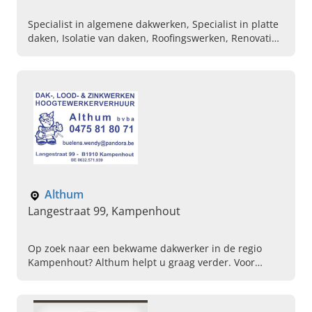
Specialist in algemene dakwerken, Specialist in platte
daken, Isolatie van daken, Roofingswerken, Renovatie
van daken, Dakpannen vervangen, Reinigen van
dakgoot, Dakdekker in de buurt, Dak specialist in
omgeving, Plaatsen van natuur leien
Althum
Langestraat 99, Kampenhout
Op zoek naar een bekwame dakwerker in de regio
Kampenhout? Althum helpt u graag verder. Voor
dakreparaties, lood- en zinkwerken en hoogtewerker
verhuur in regio Vlaams-Brabant