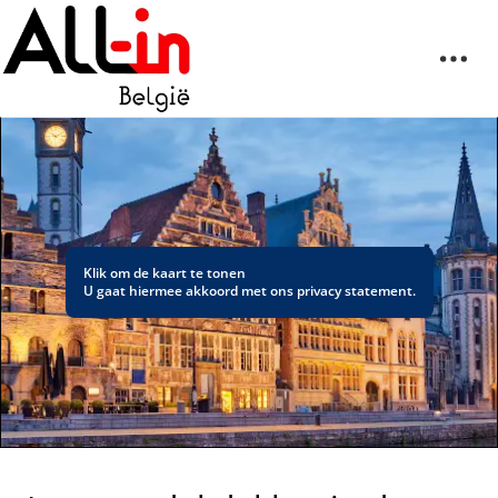
Klik om de kaart te tonen
U gaat hiermee akkoord met ons
privacy statement
.