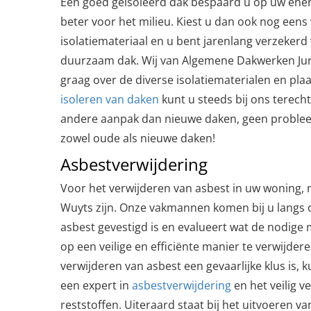
Een goed geïsoleerd dak bespaard u op uw ener
beter voor het milieu. Kiest u dan ook nog eens 
isolatiemateriaal en u bent jarenlang verzekerd
duurzaam dak. Wij van Algemene Dakwerken Ju
graag over de diverse isolatiematerialen en pla
isoleren van daken
kunt u steeds bij ons terech
andere aanpak dan nieuwe daken, geen problee
zowel oude als nieuwe daken!
Asbestverwijdering
Voor het verwijderen van asbest in uw woning,
Wuyts zijn. Onze vakmannen komen bij u langs 
asbest gevestigd is en evalueert wat de nodige
op een veilige en efficiënte manier te verwijde
verwijderen van asbest een gevaarlijke klus is,
een expert in
asbestverwijdering
en het veilig v
reststoffen. Uiteraard staat bij het uitvoeren 