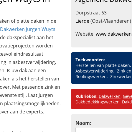
Dorpstraat 63
aken of platte daken in de
Lierde
(Oost-Vlaanderen)
Dakwerken Jurgen Wuyts
Website:
www.dakwerken
 de dakspecialist aan het
novatieprojecten worden
esvol eindresultaat
Zoekwoorden:
ng in asbestverwijdering,
Herstellen van platte daken
n. Is uw dak aan een
Asbestverwijdering
Zink e
Roofingswerken
Zinkwerke
aken als het herstellen van
e over. Met passende zink en
enste stijl. Laat Jurgen
Rubrieken:
Dakwerken
,
Geve
Dakbedekkingswerken
,
Dakd
en plaatsingsmogelijkheden.
over aan de experts.
Naam: