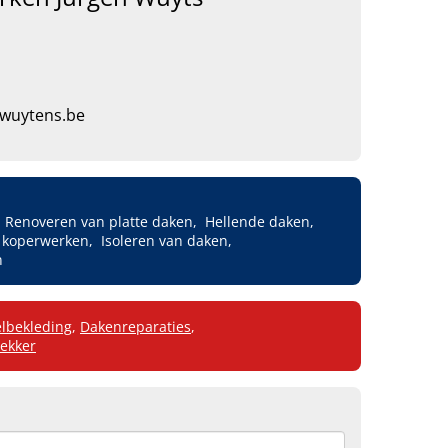
wuytens.be
Renoveren van platte daken
Hellende daken
n koperwerken
Isoleren van daken
n
lbekleding
,
Dakenreparaties
,
ekker