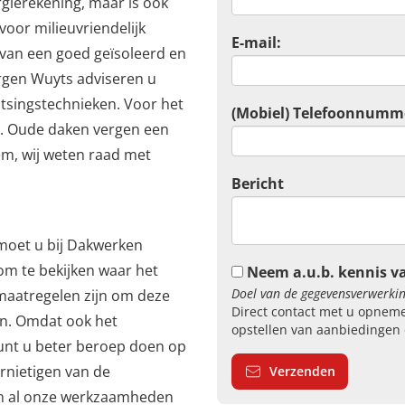
gierekening, maar is ook
voor milieuvriendelijk
E-mail:
 van een goed geïsoleerd en
rgen Wuyts adviseren u
atsingstechnieken. Voor het
(Mobiel) Telefoonnumm
t. Oude daken vergen een
m, wij weten raad met
Bericht
 moet u bij Dakwerken
om te bekijken waar het
Neem a.u.b. kennis v
Doel van de gegevensverwerkin
 maatregelen zijn om deze
Direct contact met u opneme
ren. Omdat ook het
opstellen van aanbiedingen 
 kunt u beter beroep doen op
ernietigen van de
Verzenden
van al onze werkzaamheden