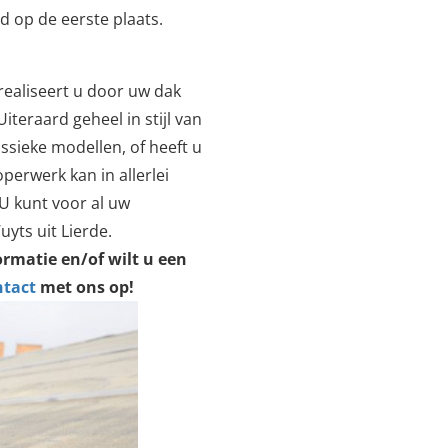
d op de eerste plaats.
t realiseert u door uw dak
iteraard geheel in stijl van
ssieke modellen, of heeft u
operwerk kan in allerlei
U kunt voor al uw
yts uit Lierde.
rmatie en/of wilt u een
ntact
met ons op!