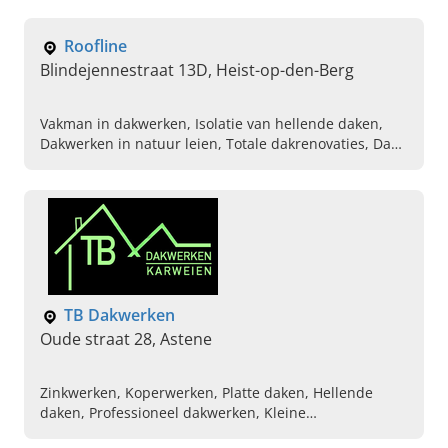
dakwerken in de buurt, Plaatsen van epdm, Plaatsen
van velux ramen, Herstelling van dak, Roofing werken
Roofline
Blindejennestraat 13D, Heist-op-den-Berg
Vakman in dakwerken, Isolatie van hellende daken,
Dakwerken in natuur leien, Totale dakrenovaties, Dak
ornamenten, Algemene dakwerken, Koper en
zinkwerken, Professionele dakdekker
TB Dakwerken
Oude straat 28, Astene
Zinkwerken, Koperwerken, Platte daken, Hellende
daken, Professioneel dakwerken, Kleine
schrijnwerken, Complete dakrenovaties uitvoeren,