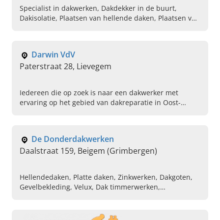
Specialist in dakwerken, Dakdekker in de buurt,
Dakisolatie, Plaatsen van hellende daken, Plaatsen van
platte daken, Plaatsen van velux ramen, Algemene
dakrenovatie, Gevelbekleding van daken,
Totaalrenovatie van daken, Dringende
Darwin VdV
dakherstellingen
Paterstraat 28, Lievegem
Iedereen die op zoek is naar een dakwerker met
ervaring op het gebied van dakreparatie in Oost-
Vlaanderen gaat naar Darwin VdV in Lievegem. Neem
contact op.
De Donderdakwerken
Daalstraat 159, Beigem (Grimbergen)
Hellendedaken, Platte daken, Zinkwerken, Dakgoten,
Gevelbekleding, Velux, Dak timmerwerken,
Infrastructuur werken, EPDM