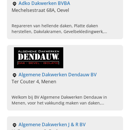
Adko Dakwerken BVBA
Mechelsestraat 68A, Oevel
Repareren van hellende daken, Platte daken
herstellen, Dakvlakramen, Gevelbekledingwerk,
Zinkwerken, Koperwerken, Dak reparaties bij
nieuwbouw, Plaatsen van velux dakramen, Epdm
dakdichting aanbrengen, Gevel bekleden met sidings
Algemene Dakwerken Dendauw BV
Ter Couter 4, Menen
Welkom bij BV Algemene Dakwerken Dendauw in
Menen, voor het vakkundig maken van daken,
reinigen, gevelbekleding, dakisolatie en meer. Maak
vandaag uw afspraak.
Algemene Dakwerken J & R BV