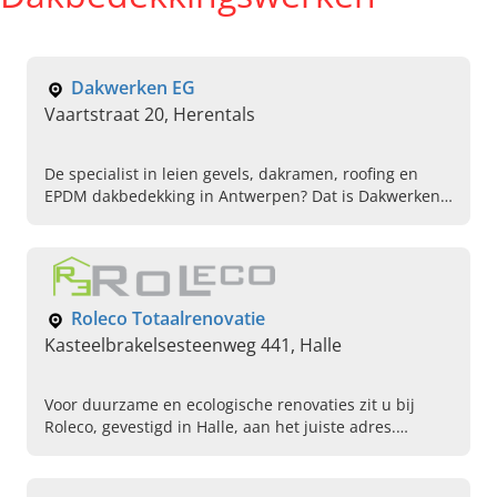
Dakwerken EG
Vaartstraat 20, Herentals
De specialist in leien gevels, dakramen, roofing en
EPDM dakbedekking in Antwerpen? Dat is Dakwerken
EG in Herentals! Lees hier verder, zie ons werk & bel!
Roleco Totaalrenovatie
Kasteelbrakelsesteenweg 441, Halle
Voor duurzame en ecologische renovaties zit u bij
Roleco, gevestigd in Halle, aan het juiste adres.
Gespecialiseerd in ecologisch renoveren, dakwerken
en dakrenovaties, betonwerken, ruwbouwwerken,
houtskeletbouw of isolatiewerken.