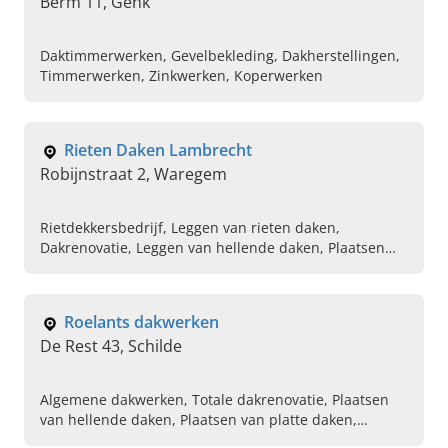
Berm 11, Genk
Daktimmerwerken, Gevelbekleding, Dakherstellingen,
Timmerwerken, Zinkwerken, Koperwerken
Rieten Daken Lambrecht
Robijnstraat 2, Waregem
Rietdekkersbedrijf, Leggen van rieten daken,
Dakrenovatie, Leggen van hellende daken, Plaatsen
van velux dakramen, Thermische dakisolatie,
Akoestische dakisolatie
Roelants dakwerken
De Rest 43, Schilde
Algemene dakwerken, Totale dakrenovatie, Plaatsen
van hellende daken, Plaatsen van platte daken,
Professionele dakdekker in de buurt, Specialist in