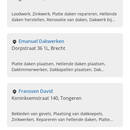
Loodwerk, Zinkwerk, Platte daken repareren, Hellende
daken herstellen, Renovatie van daken, Dakwerk bij
nieuwbouw, Grondig onderzoek op lekkage dak
Emanuel Dakwerken
Dorpstraat 36 1L, Brecht
Platte daken plaatsen, Hellende daken plaatsen,
Daktimmerwerken, Dakkapellen plaatsen, Dak
herstelling na stormschade, Dakleien plaatsen,
Roofingswerken, EPDM daken, Isolatie van platte
daken
Franssen David
Koninksemstraat 140, Tongeren
Bekleden van gevels, Plaatsing van dakkoepels,
Zinkwerken, Repareren van hellende daken, Platte
daken herstellen, Koperwerken