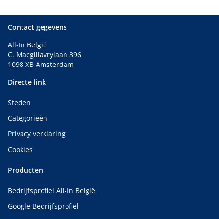
Professionele dakdekker, Vervanging van regenpijp,
Licht op zolder met Velux, Gevelbekleding van massief
hout
Contact gegevens
All-In België
C. Macgillavrylaan 396
1098 XB Amsterdam
Directe link
Steden
Categorieën
Privacy verklaring
Cookies
Producten
Bedrijfsprofiel All-In België
Google Bedrijfsprofiel