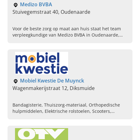
Medizo BVBA
Stuivegemstraat 40, Oudenaarde
Voor de beste zorg op maat aan huis staat het team
verpleegkundige van Medizo BVBA in Oudenaarde,
Oost-Vlaanderen voor u klaar. O.a. voor wondzorg,
TPN en specialistische zorgen.
Mobiel Kwestie De Muynck
Wagenmakerijstraat 12, Diksmuide
Bandagisterie, Thuiszorg-materiaal, Orthopedische
hulpmiddelen, Elektrische rolstoelen, Scooters,
Driewielfietsen, Loopkaders, Loophulpen