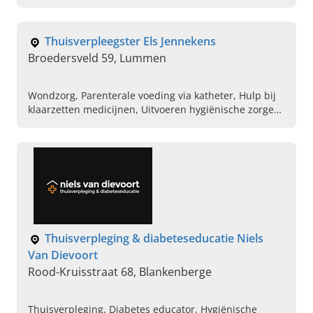
verpleging en meer in Torhout, Ruddervoorde en
Lichtervelde.
Thuisverpleegster Els Jennekens
Broedersveld 59, Lummen
Wondzorg, Parenterale voeding via katheter, Hulp bij
klaarzetten medicijnen, Uitvoeren hygiënische zorgen,
Steunkousen aan en uit doen, Inspuitingen, Verzorgen
van stoma
Thuisverpleging & diabeteseducatie Niels
Van Dievoort
Rood-Kruisstraat 68, Blankenberge
Thuisverpleging, Diabetes educator, Hygiënische