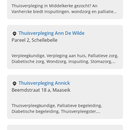
Thuisverpleging in Middelkerke gezocht? An
Vanhercke biedt inspuitingen, wondzorg en palliatieve
zorg aan huis. Neem vandaag nog contact op voor
professionele hulp!
Thuisverpleging Ann De Wilde
Pareel 2, Schellebelle
Verpleegkundige, Verpleging aan huis, Palliatieve zorg,
Diabetische zorg, Wondzorg, Inspuiting, Stomazorg,
Aanbrengen van zalven, Sondevoeding, Insulinezorg
Thuisverpleging Annick
Beemdstraat 18 a, Maaseik
Thuisverpleegkundige, Palliatieve begeleiding,
Diabetische begeleiding, Thuisverpleegster,
Stomazorg, Hulp bij medicatie, Hulp bij wassen en
aankleden, LEIF-consulente