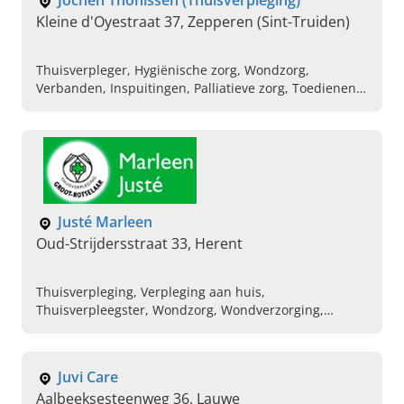
Jochen Thonissen (Thuisverpleging)
Kleine d'Oyestraat 37, Zepperen (Sint-Truiden)
Thuisverpleger, Hygiënische zorg, Wondzorg,
Verbanden, Inspuitingen, Palliatieve zorg, Toedienen
van medicatie
Justé Marleen
Oud-Strijdersstraat 33, Herent
Thuisverpleging, Verpleging aan huis,
Thuisverpleegster, Wondzorg, Wondverzorging,
Verpleging, Zorg na chemotherapie, Insulinetherapie,
Compressietherapie, Pijnbestrijding
Juvi Care
Aalbeeksesteenweg 36, Lauwe