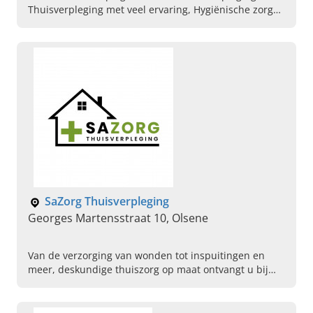
Thuisverpleging met veel ervaring, Hygiënische zorg
aan huis, Wondzorg, Palliatieve zorg, Ervaren
verpleger, VAC-therapie, Spoelen van porth-a-cat, 24
uurzorg thuis
SaZorg Thuisverpleging
Georges Martensstraat 10, Olsene
Van de verzorging van wonden tot inspuitingen en
meer, deskundige thuiszorg op maat ontvangt u bij
SaZorg Thuisverpleging in Olsene. Bel vandaag voor
een kennismaking.