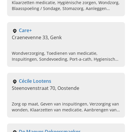
Klaarzetten medicatie, Hygiënische zorgen, Wondzorg,
Blaasspoeling / Sondage, Stomazorg, Aanleggen
steunverbanden, Palliatieve zorgen, Spoelen
poortkatheter, Alle verpleegkundige zorgen
Care+
Craenevenne 33, Genk
Wondverzorging, Toedienen van medicatie,
Inspuitingen, Sondevoeding, Port-a-cath, Hygienische
zorgen , Paliatievezorg , Thuisverpleegkundige ,
Toiletzorg, Thuisverpleging
Cécile Lootens
Steenovenstraat 70, Oostende
Zorg op maat, Geven van inspuitingen, Verzorging van
wonden, Klaarzetten van medicatie, Aanbrengen van
steunkousen, Uitvoeren van palliatieve zorg,
Verpleging, Stomazorg
De Maeyer-Dekeersmaeker