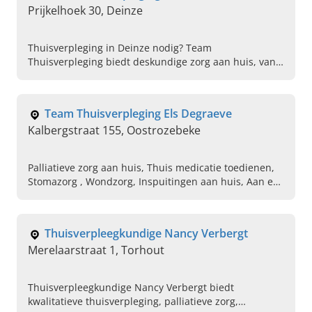
Prijkelhoek 30, Deinze
Thuisverpleging in Deinze nodig? Team
Thuisverpleging biedt deskundige zorg aan huis, van
wondzorg tot palliatieve zorg. Contacteer ons vandaag
voor persoonlijke ondersteuning!
Team Thuisverpleging Els Degraeve
Kalbergstraat 155, Oostrozebeke
Palliatieve zorg aan huis, Thuis medicatie toedienen,
Stomazorg , Wondzorg, Inspuitingen aan huis, Aan en
afkoppelen chemo, Compressietherapie, Oncologische
zorgen, Diabetische zorg , Pediatrische zorgen
Thuisverpleegkundige Nancy Verbergt
Merelaarstraat 1, Torhout
Thuisverpleegkundige Nancy Verbergt biedt
kwalitatieve thuisverpleging, palliatieve zorg,