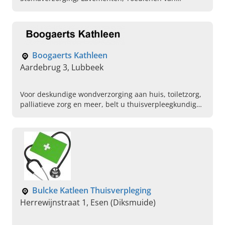
medicatie, Wondverzorging, Sonderen, Blaasspoeling,
Palliatieve verzorging, Compressietherapie
Boogaerts Kathleen
Aardebrug 3, Lubbeek
Voor deskundige wondverzorging aan huis, toiletzorg,
palliatieve zorg en meer, belt u thuisverpleegkundige:
Bogaerts Kathleen in Lubbeek. Plan vandaag uw
afspraak.
Bulcke Katleen Thuisverpleging
Herrewijnstraat 1, Esen (Diksmuide)