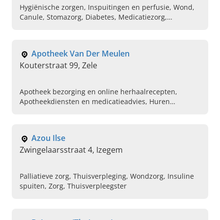
Hygiënische zorgen, Inspuitingen en perfusie, Wond,
Canule, Stomazorg, Diabetes, Medicatiezorg,
Thuisdialyse, Bandages therapie, Druppels en zalven
Apotheek Van Der Meulen
Kouterstraat 99, Zele
Apotheek bezorging en online herhaalrecepten,
Apotheekdiensten en medicatieadvies, Huren
thuiszorg materialen thuiszorgwinkel, Zwangerschap
advies, Apotheek in de buurt, Medicijnen snelle
thuislevering, Beste apotheek in Zele, Snel testen
Azou Ilse
uitvoeren en vaccinaties, Apotheek voor diabeteszorg
Zwingelaarsstraat 4, Izegem
en advies, Vaccinatie covid griepprik
Palliatieve zorg, Thuisverpleging, Wondzorg, Insuline
spuiten, Zorg, Thuisverpleegster