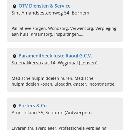
OTV Diensten & Service
Sint-Amandsesteenweg 54, Bornem
Palliatieve zorgen, Wondzorg, Verwenzorg, Verpleging
aan huis, Kraamzorg, Inspuitingen,
Diabetesverzorging, Pijnbestrijding,
Chemobehandeling, Diabetes educatie
Parameditheek Justé Raoul G.C.V.
Steenakkerstraat 14, Wijgmaal (Leuven)
Medische hulpmiddelen huren, Medische
hulpmiddelen kopen, Bloeddrukmeter, Incontinentie
materiaal, Luiers voor volwassenen, Verhuur van
bedden, Thuiszorgartikelen huren, Uitlenen van
krukken, Rolstoel huren, Steunkousen verkrijgbaar
Porters & Co
Amerlolaan 35, Schoten (Antwerpen)
Ervaren thuisverpleger, Professionele verpleging,