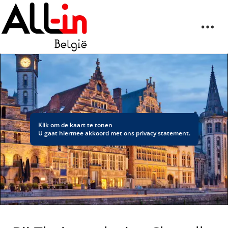
Klik om de kaart te tonen
U gaat hiermee akkoord met ons
privacy statement
.