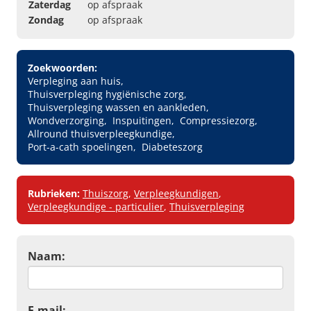
Zaterdag
op afspraak
Zondag
op afspraak
Zoekwoorden:
Verpleging aan huis
Thuisverpleging hygiënische zorg
Thuisverpleging wassen en aankleden
Wondverzorging
Inspuitingen
Compressiezorg
Allround thuisverpleegkundige
Port-a-cath spoelingen
Diabeteszorg
Rubrieken:
Thuiszorg
,
Verpleegkundigen
,
Verpleegkundige - particulier
,
Thuisverpleging
Naam:
E-mail: