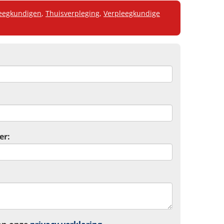
eegkundigen
,
Thuisverpleging
,
Verpleegkundige
er: