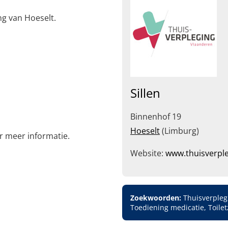
ng van Hoeselt.
Sillen
Binnenhof 19
Hoeselt
(Limburg)
or meer informatie.
Website:
www.thuisverple
Zoekwoorden:
Thuisverplegi
Toediening medicatie, Toilet