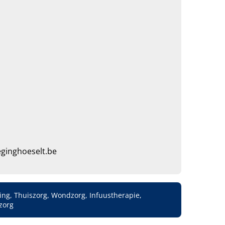
ginghoeselt.be
ng, Thuiszorg, Wondzorg, Infuustherapie,
zorg