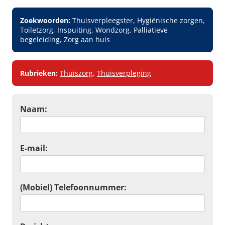
Zoekwoorden:
Thuisverpleegster, Hygiënische zorgen,
Toiletzorg, Inspuiting, Wondzorg, Palliatieve
begeleiding, Zorg aan huis
Rubrieken:
Thuiszorg
,
Thuisverpleging
Naam:
E-mail:
(Mobiel) Telefoonnummer: