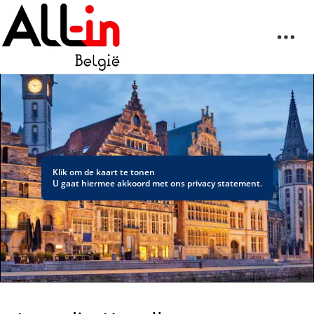
Klik om de kaart te tonen
U gaat hiermee akkoord met ons
privacy statement
.