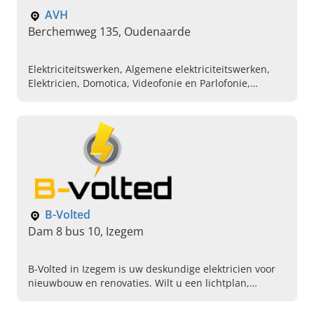
Elektriciteitswerken buiten, Elektrische schema
AVH
opstellen, Elektricien voor herstellingen, Laadstations
Berchemweg 135, Oudenaarde
Elektriciteitswerken, Algemene elektriciteitswerken,
Elektricien, Domotica, Videofonie en Parlofonie,
Elektriciteitswerken voor nieuwbouw en renovatie,
Opruimingswerken, Brandbeveiliging,
Inbraakbeveiliging
B-Volted
Dam 8 bus 10, Izegem
B-Volted in Izegem is uw deskundige elektricien voor
nieuwbouw en renovaties. Wilt u een lichtplan,
zonnepanelen of een laadpaal? Bel vandaag voor een
adviesgesprek.