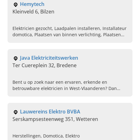
Hemytech
Kleinveld 6, Bilzen
Elektricien gezocht, Laadpalen installeren, Installateur
domotica, Plaatsen van binnen verlichting, Plaatsen
van buitenverlichting, Elektrische schema's opstellen,
Elektrische keuringen klaarmaken, Industriële
elektriciteitswerken, Databekabeling, Camerabewaking
Java Elektriciteitswerken
Ter Cuereplein 32, Bredene
Bent u op zoek naar een ervaren, erkende en
betrouwbare elektricien in West-Vlaanderen? Dan
bent u bij Java Elektriciteitswerken in Bredene aan het
juiste adres. Voor al uw residentiële
elektriciteitswerken en algemene elektriciteitswerken
Lauwereins Elektro BVBA
kunt u op ons rekenen.
Serskampsesteenweg 351, Wetteren
Herstellingen, Domotica, Elektro