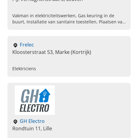
Vakman in elektriciteitswerken, Gas keuring in de
buurt, Installatie van sanitaire toestellen, Plaatsen van
chauffage, Onderhoud van sanitaire toestellen,
Dringende herstellingen van elektriciteit, Depannage
werken van elektriciteit, Professionele elektricien in de
Frelec
buurt, Verwarmingsinstallateur in de buurt
Kloosterstraat 53, Marke (Kortrijk)
Elektriciens
GH Electro
Rondtuin 11, Lille