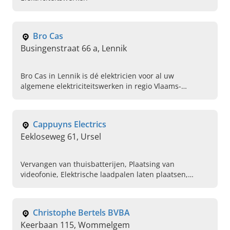
Bro Cas
Busingenstraat 66 a, Lennik
Bro Cas in Lennik is dé elektricien voor al uw
algemene elektriciteitswerken in regio Vlaams-
Brabant. Van domotica, videofonie en parlofonie tot
zonnepanelen plaatsen.
Cappuyns Electrics
Eekloseweg 61, Ursel
Vervangen van thuisbatterijen, Plaatsing van
videofonie, Elektrische laadpalen laten plaatsen,
Opstellen van elektrisch schema, Zonnepanelen,
Parlefonie, Installeren van buitenverlichting,
Thuisaccu, Elektrieker
Christophe Bertels BVBA
Keerbaan 115, Wommelgem