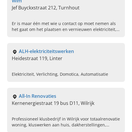
Wim
Jef Buyckxstraat 212, Turnhout
Er is maar één met wie u contact op moet nemen als
het gaat om het plaatsen en vernieuwen elektriciteit,
en dat is Algemene Elektriciteitswerken Van Bouwel
Wim uit Turnhout, regio Antwerpen.
ALH-elektriciteitswerken
Heidestraat 119, Linter
Elektriciteit, Verlichting, Domotica, Automatisatie
All-In Renovaties
Kernenergiestraat 19 bus D11, Wilrijk
Professioneel klusbedrijf in Wilrijk voor totaalrenovatie
woning, kluswerken aan huis, dakherstellingen,
ontstoppingen en tuinwerken. Contacteer All-In