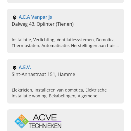
een specifieke klus? Kies dan voor A.D. Electro uit
Zelzate.
A.E.A Vanparijs
Dalweg 43, Oplinter (Tienen)
Installatie, Verlichting, Ventilatiesystemen, Domotica,
Thermostaten, Automatisatie, Herstellingen aan huis,
Videofonie, Parlofonie, Elektricien
A.E.V.
Sint-Annastraat 151, Hamme
Elektricien, Installeren van domotica, Elektrische
installatie woning, Bekabelingen, Algemene
elektriciteitswerken, Huishoudelijk elektrische
installatie, Plaatsen van toegangscontrole, 24/7
wachtdienst, Industriële elektriciteitswerken