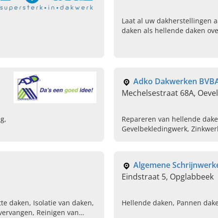
Laat al uw dakherstellingen a
daken als hellende daken ov
VN Quality uit Zoutleeuw, Vl
nu uw offerte aan.
Adko Dakwerken BVB
Mechelsestraat 68A, Oevel
g,
Repareren van hellende daken
Gevelbekledingwerk, Zinkwer
Plaatsen van velux dakramen
met sidings
Algemene Schrijnwerk
Eindstraat 5, Opglabbeek
tte daken, Isolatie van daken,
Hellende daken, Pannen dake
vervangen, Reinigen van