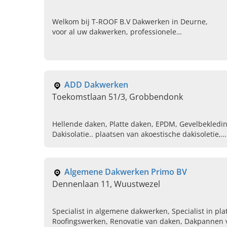
Welkom bij T-ROOF B.V Dakwerken in Deurne,
voor al uw dakwerken, professionele
roofingwerken en gevelwerken op maat. Bel ons
vandaag voor een kennismaking.
ADD Dakwerken
Toekomstlaan 51/3, Grobbendonk
Hellende daken, Platte daken, EPDM, Gevelbekledin
Dakisolatie.. plaatsen van akoestische dakisoletie,
Plaatsen van velux dakramen, Roofing, Dakpannen,
Renoveren van daken, Dak timmerwerken
Algemene Dakwerken Primo BV
Dennenlaan 11, Wuustwezel
Specialist in algemene dakwerken, Specialist in pla
Roofingswerken, Renovatie van daken, Dakpannen 