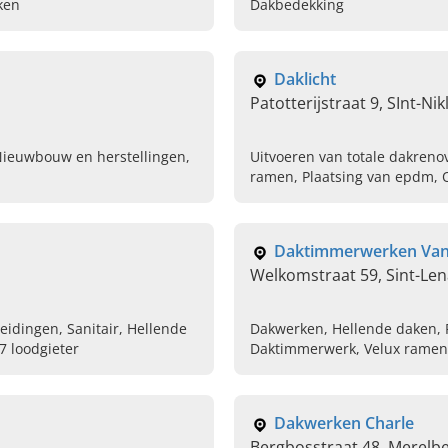
ken
Dakbedekking
Daklicht
Patotterijstraat 9, SInt-Nik
Nieuwbouw en herstellingen,
Uitvoeren van totale dakrenov
ramen, Plaatsing van epdm, 
Daktimmerwerken Van 
Welkomstraat 59, Sint-Len
idingen, Sanitair, Hellende
Dakwerken, Hellende daken, Pl
7 loodgieter
Daktimmerwerk, Velux ramen,
Dakwerken Charle
Bergbosstraat 48, Merelb