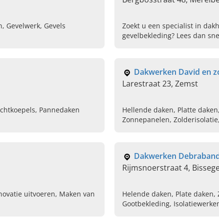
n, Gevelwerk, Gevels
Zoekt u een specialist in dak
gevelbekleding? Lees dan sne
neem contact op!
Dakwerken David en z
Larestraat 23, Zemst
ichtkoepels, Pannedaken
Hellende daken, Platte daken
Zonnepanelen, Zolderisolati
Dakwerken Debraban
Rijmsnoerstraat 4, Bissege
enovatie uitvoeren, Maken van
Helende daken, Plate daken,
Gootbekleding, Isolatiewerke
flexibele pijpen