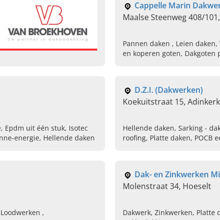
Cappelle Marin Dakwe
Maalse Steenweg 408/101, 
Pannen daken , Leien daken,
en koperen goten, Dakgoten p
D.Z.I. (Dakwerken)
Koekuitstraat 15, Adinker
 Epdm uit één stuk, Isotec
Hellende daken, Sarking - dak
onne-energie, Hellende daken
roofing, Platte daken, POCB ee
Zinkwerken
Dak- en Zinkwerken Mi
Molenstraat 34, Hoeselt
 Loodwerken ,
Dakwerk, Zinkwerken, Platte