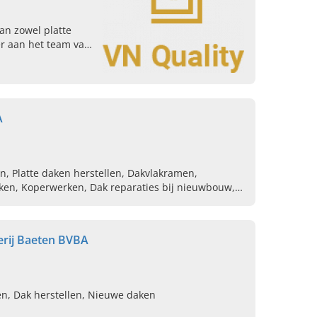
an zowel platte
er aan het team van
aams-Brabant. Vraag
A
, Platte daken herstellen, Dakvlakramen,
ken, Koperwerken, Dak reparaties bij nieuwbouw,
, Epdm dakdichting aanbrengen, Gevel bekleden
erij Baeten BVBA
n, Dak herstellen, Nieuwe daken