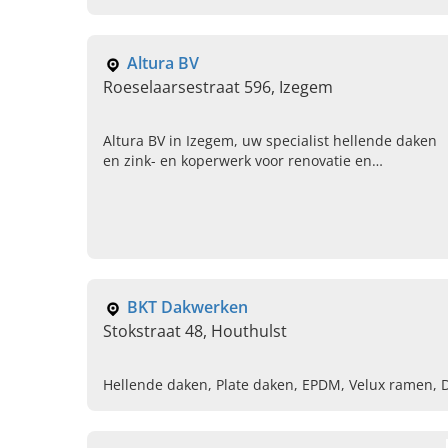
dakgoot, Dakdekker in de buurt, Dak specialist in 
leien
Altura BV
Roeselaarsestraat 596, Izegem
Altura BV in Izegem, uw specialist hellende daken
en zink- en koperwerk voor renovatie en
nieuwbouw. Bel ons vandaag voor een afspraak.
BKT Dakwerken
Stokstraat 48, Houthulst
Hellende daken, Plate daken, EPDM, Velux ramen, D