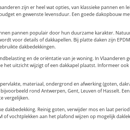
anderen zijn er heel wat opties, van klassieke pannen en l
, budget en gewenste levensduur. Een goede dakopbouw met c
onnen pannen populair door hun duurzame karakter. Natuur
 wordt voor details of dakkapellen. Bij platte daken zijn E
ebruikte dakbedekkingen.
 windbelasting en de oriëntatie van je woning. In Vlaander
e het uitzicht wijzigt of een dakkapel plaatst. Informeer oo
pervlakte, materiaal, ondergrond en afwerking (goten, dak
, bijvoorbeeld rond Antwerpen, Gent, Leuven of Hasselt. Een 
e vergelijken.
 dakbedekking. Reinig goten, verwijder mos en laat periodi
M of vochtplekken aan het plafond wijzen op mogelijk daklek