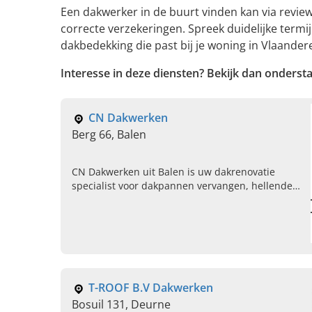
Een dakwerker in de buurt vinden kan via revie
correcte verzekeringen. Spreek duidelijke termi
dakbedekking die past bij je woning in Vlaander
Interesse in deze diensten? Bekijk dan onderst
CN Dakwerken
Berg 66, Balen
CN Dakwerken uit Balen is uw dakrenovatie
specialist voor dakpannen vervangen, hellende
daken, roofingswerken en nieuw dak plaatsen in
regio Antwerpen. Contacteer ons.
T-ROOF B.V Dakwerken
Bosuil 131, Deurne