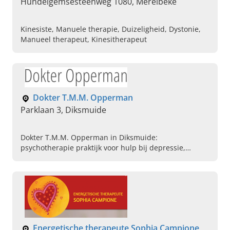
Hundelgemsesteenweg 1080, Merelbeke
Kinesiste, Manuele therapie, Duizeligheid, Dystonie,
Manueel therapeut, Kinesitherapeut
Dokter T.M.M. Opperman
Parklaan 3, Diksmuide
Dokter T.M.M. Opperman in Diksmuide:
psychotherapie praktijk voor hulp bij depressie,
rouwverwerking, traumabehandeling en meer. Plan
vandaag uw afspraak.
Energetische therapeute Sophia Campione