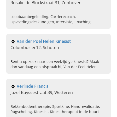
Rosalie de Blockstraat 31, Zonhoven
Loopbaanbegeleiding, Carrierecoach,
Opvoedingsdeskundigen, Intervisie, Coaching
bedrijven, Relatietherapie, Burn out, Traumatherapie,
Depressie, Gesprekstherapie
Van der Poel Helen Kinesist
Columbuslei 12, Schoten
Bent u op zoek naar een veelzijdige kinesist? Maak
dan vandaag een afspraak bij Van der Poel Helen
Kinesist in Schoten. Plan vandaag telefonisch uw
eerste afspraak.
Verlinde Francis
Jozef Buyssestraat 39, Wetteren
Bekkenbodemtherapie, Sportkine, Handrevalidatie,
Rugscholing, Kinesist, Kinesitherapeut in de buurt