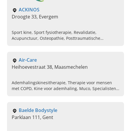
ACKINOS
Droogte 33, Evergem
Sport kine, Sport fysiotherapie, Revalidatie,
Acupunctuur, Osteopathie, Posttraumatische
aandoeningen, Overbelasting letsels, Sportletsels,
kinesitherapeut, Aandoening bij het bewegingsstelsel
Air-Care
Heihoevestraat 38, Maasmechelen
Ademhalingskinesitherapie, Therapie voor mensen
met COPD, Kine voor ademhaling, Muco, Specialisten
in respiratoire kinesitherapie, Zorgverleners,
Bronchiolitis, Adem therapie, Kine aan huis,
Huisbezoek kine in de regio van
Baelde Bodystyle
Parklaan 111, Gent