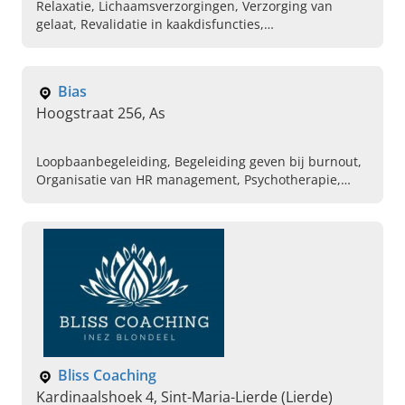
Relaxatie, Lichaamsverzorgingen, Verzorging van
gelaat, Revalidatie in kaakdisfuncties,
Bekkenbodemrevalidatie, Lymfedrainage, Afspraak
maken bij kinesist
Bias
Hoogstraat 256, As
Loopbaanbegeleiding, Begeleiding geven bij burnout,
Organisatie van HR management, Psychotherapie,
Psychoanalytici, Diagnostische testing van persoonlijke
eigenschappen, Stressmanagement, Outplacement,
Afspraak maken bij psychotherapeut, Testdiagnostiek
Bliss Coaching
Kardinaalshoek 4, Sint-Maria-Lierde (Lierde)