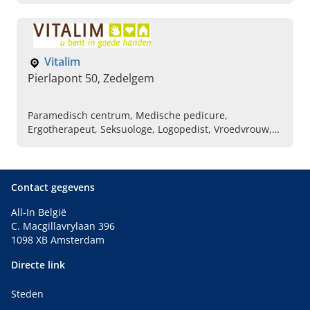
Vitalim
Pierlapont 50, Zedelgem
Paramedisch centrum, Medische pedicure,
Ergotherapeut, Seksuologe, Logopedist, Vroedvrouw,
Osteopaten, Podoloog, Diëtiste, Thuisverpleging
Contact gegevens
All-In België
C. Macgillavrylaan 396
1098 XB Amsterdam
Directe link
Steden