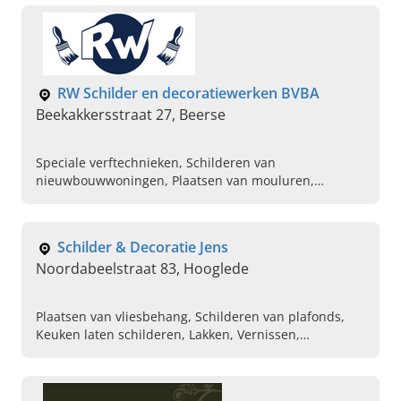
Ervaren schilder
RW Schilder en decoratiewerken BVBA
Beekakkersstraat 27, Beerse
Speciale verftechnieken, Schilderen van
nieuwbouwwoningen, Plaatsen van mouluren,
Plaatsen van glasvezelbehang, Vliesbehang plaatsen,
Schilderen van kantoorpanden, Professionele
schilderwerken, Keukens schilderen, Binnenschilder,
Schilder & Decoratie Jens
Buitenschilder
Noordabeelstraat 83, Hooglede
Plaatsen van vliesbehang, Schilderen van plafonds,
Keuken laten schilderen, Lakken, Vernissen,
Aanbrengen van plamuur, Plaatsing decoratieve verf,
Binnenschilder, Buitenschilder, Ramen en deuren
laten schilderen