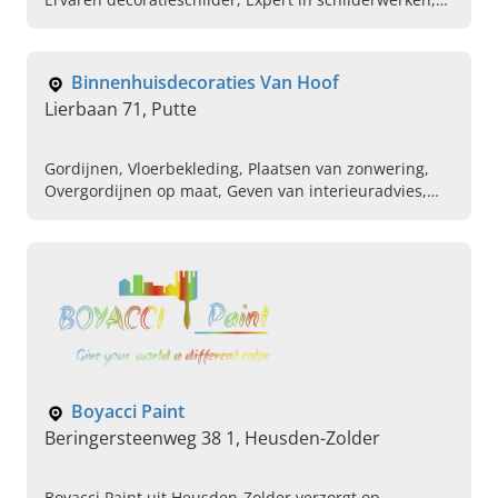
Schilder voor buitenkant huis, Binnenschilderwerken,
Mortex renovatiewerken, Professionele behanger,
Gevels laten schilderen
Binnenhuisdecoraties Van Hoof
Lierbaan 71, Putte
Gordijnen, Vloerbekleding, Plaatsen van zonwering,
Overgordijnen op maat, Geven van interieuradvies,
Verkoop van rolgordijnen, Nieuwe jaloezieen
bestellen, Aankoop van vouwgordijnen
Boyacci Paint
Beringersteenweg 38 1, Heusden-Zolder
Boyacci Paint uit Heusden-Zolder verzorgt op