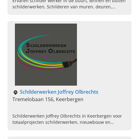
Ervaren schilder werker in de buurt, Binnen en buiten
schilderwerken, Schilderen van muren, deuren,
trappen, lijsten en kasten, Schilderen van gevels,
poorten en garages, Decoratieve afwerking en
schildertechnieken, Opmeten van vocht, Plaatsen van
plinten en moluren, Plaatsen van aquasensa en
mortex, Plaatsen van alle soorten behangwerken,
Professionele kleurenadviseur in de buurt
Schilderwerken Joffrey Olbrechts
Tremelobaan 156, Keerbergen
Schilderwerken Joffrey Olbrechts in Keerbergen voor
totaalprojecten schilderwerken, nieuwbouw en
verbouwingen. Vraag vandaag nog een offerte aan.