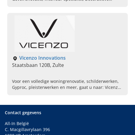
verftechnieken, Kantoor laten inrichten, Plafond laten
schilderen, Trap laten schilderen, Ramen laten
verven, Totaal badkamer renovatie
Vicenzo Innovations
Staatsbaan 120B, Zulte
Voor een volledige woningrenovatie, schilderwerken,
Gyproc, pleisterwerken en meer, gaat u naar: Vicenzo
Innovations uit Zulte. Plan vandaag uw afspraak.
Contact gegevens
All-In België
C. Macgillavrylaan 396