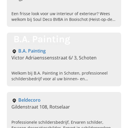
Een frisse look voor uw interieur of exterieur? Wees
welkom bij Soul Deco BVBA in Booischot (Heist-op-den-
berg), uw specialist in schilderwerken en behang. Bel
ons direct voor een adviesgesprek.
B.A. Painting
Victor Adriaenssensstraat 6/ 3, Schoten
Welkom bij B.A. Painting in Schoten, professioneel
schildersbedrijf voor al uw binnen- en
buitenschilderwerken op maat. Bel ons vandaag voor
een afspraak.
Beldecoro
Gildenstraat 108, Rotselaar
Professionele schildersbedrijf, Ervaren schilder,
Ervaren decoratieschilder, Expert in schilderwerken,