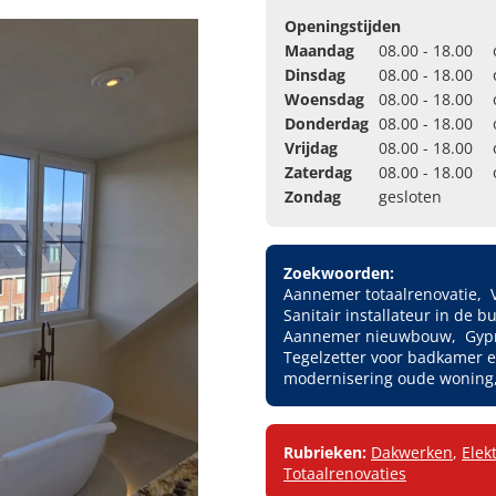
Openingstijden
Maandag
08.00 - 18.00
Dinsdag
08.00 - 18.00
Woensdag
08.00 - 18.00
Donderdag
08.00 - 18.00
Vrijdag
08.00 - 18.00
Zaterdag
08.00 - 18.00
Zondag
gesloten
Zoekwoorden:
Aannemer totaalrenovatie
Sanitair installateur in de b
Aannemer nieuwbouw
Gyp
Tegelzetter voor badkamer 
modernisering oude woning
Rubrieken:
Dakwerken
,
Elek
Totaalrenovaties