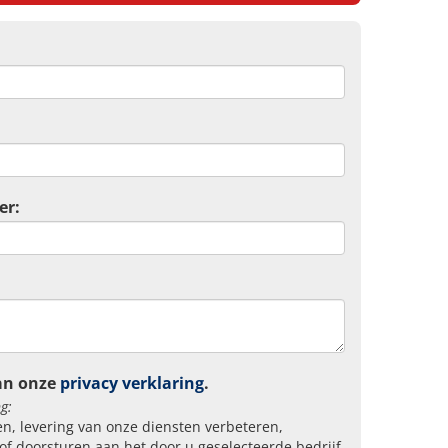
er:
an onze
privacy verklaring
.
g:
n, levering van onze diensten verbeteren,
of doorsturen aan het door u geselecteerde bedrijf.