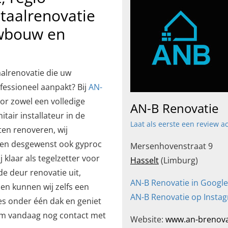
taalrenovatie
uwbouw en
alrenovatie die uw
fessioneel aanpakt? Bij
AN-
r zowel een volledige
AN-B Renovatie
tair installateur in de
Laat als eerste een review a
ten renoveren, wij
en desgewenst ook gyproc
Mersenhovenstraat 9
klaar als tegelzetter voor
Hasselt
(Limburg)
e deur renovatie uit,
AN-B Renovatie in Google
n kunnen wij zelfs een
AN-B Renovatie op Insta
les onder één dak en geniet
eem vandaag nog contact met
Website:
www.an-brenova