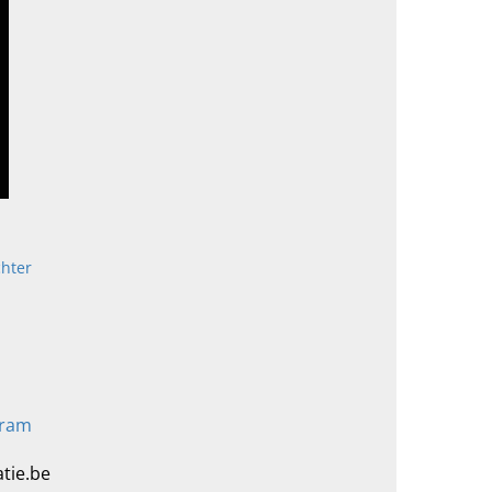
chter
gram
tie.be