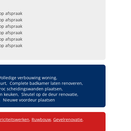
op afspraak
op afspraak
op afspraak
op afspraak
op afspraak
op afspraak
Volledige verbouwing woning
uurt
Complete badkamer laten renoveren
roc scheidingswanden plaatsen
en keuken
Sleutel op de deur renovatie
Nieuwe voordeur plaatsen
triciteitswerken
,
Ruwbouw
,
Gevelrenovatie
,