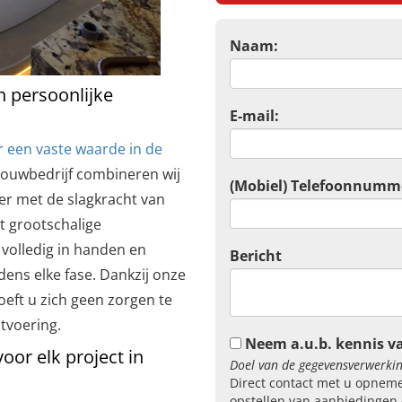
Naam:
n persoonlijke
E-mail:
r een vaste waarde in de
bouwbedrijf combineren wij
(Mobiel) Telefoonnumm
r met de slagkracht van
t grootschalige
volledig in handen en
Bericht
ens elke fase. Dankzij onze
oeft u zich geen zorgen te
itvoering.
Neem a.u.b. kennis v
or elk project in
Doel van de gegevensverwerkin
Direct contact met u opneme
opstellen van aanbiedingen 