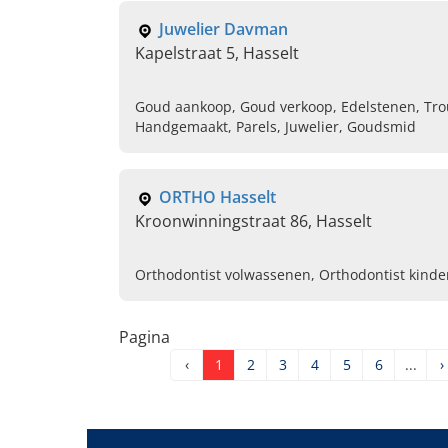
Juwelier Davman
Kapelstraat 5, Hasselt
Goud aankoop, Goud verkoop, Edelstenen, Trou
Handgemaakt, Parels, Juwelier, Goudsmid
ORTHO Hasselt
Kroonwinningstraat 86, Hasselt
Orthodontist volwassenen, Orthodontist kinde
Pagina
‹
1
2
3
4
5
6
...
›