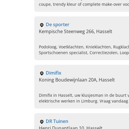
coupe, trendy kleur of complete make-over vo
Plan vandaag uw afspraak.
De sporter
Kempische Steenweg 266, Hasselt
Podoloog, Voetklachten, Knieklachten, Rugklac
Sportschoenen specialist, Correctiezolen, Loo
Loopanalyse
Dimifix
Koning Boudewijnlaan 20A, Hasselt
Dimifix in Hasselt, uw klusjesman in de buurt
elektrische werken in Limburg. Vraag vandaag 
DR Tuinen
Henri Dunantlaan 10, Hasselt