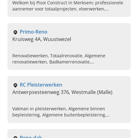
Welkom bij Pisoi Construct in Merksem; professionele
aannemer voor totaalprojecten, vloerwerken,
pleisterwerken, isolatie en meer. Bel nu voor een
vrijblijvende offerte.
Primo-Reno
Kruisweg 4A, Wuustwezel
Renovatiewerken, Totaalrenovatie, Algemene
renovatiewerken, Badkamerrenovatie,
Keukenrenovatie
RC Pleisterwerken
Antwerpsesteenweg 376, Westmalle (Malle)
Vakman in pleisterwerken, Algemene binnen
bepleistering, Algemene buitenbepleistering,
Gyprocwerken, Cementeringswerken, Plafondwerken,
Aanleg van vloeren, Plaatsen van tegels
Reno-dak