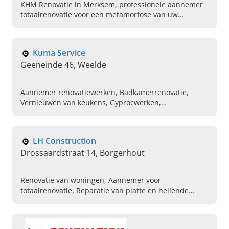
KHM Renovatie in Merksem, professionele aannemer
totaalrenovatie voor een metamorfose van uw
dromen. Bel ons vandaag om een afspraak te maken.
Kuma Service
Geeneinde 46, Weelde
Aannemer renovatiewerken, Badkamerrenovatie,
Vernieuwen van keukens, Gyprocwerken,
Schilderwerken, Gevelwerken, Dakrenovatie, Plaatsen
van plafonds, Vloer en tegelwerken
LH Construction
Drossaardstraat 14, Borgerhout
Renovatie van woningen, Aannemer voor
totaalrenovatie, Reparatie van platte en hellende
daken, Verwarmingsinstallateur, Badkamer laten
renoveren, Stukadoorsbedrijf, Gyprocwerken op maat,
Pleisterwerken