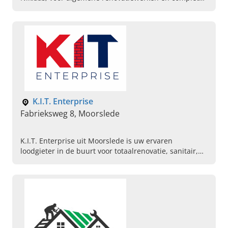
tuinconcepten op maat. Maak vandaag een afspraak!
K.I.T. Enterprise
Fabrieksweg 8, Moorslede
K.I.T. Enterprise uit Moorslede is uw ervaren
loodgieter in de buurt voor totaalrenovatie, sanitair,
gyproc, elektriciteit en gevelafwerking in regio West-
Vlaanderen. Neem contact op.