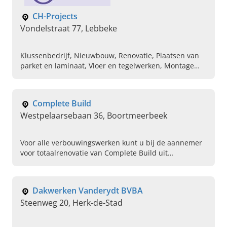
CH-Projects
Vondelstraat 77, Lebbeke
Klussenbedrijf, Nieuwbouw, Renovatie, Plaatsen van
parket en laminaat, Vloer en tegelwerken, Montage
van meubels, Isolatiewerken, Metselwerken, Plaatsen
van tuinhuisjes, Algemene klusjes
Complete Build
Westpelaarsebaan 36, Boortmeerbeek
Voor alle verbouwingswerken kunt u bij de aannemer
voor totaalrenovatie van Complete Build uit
Boortmeerbeek, Vlaams-Brabant, terecht. Maak nu
een afspraak!
Dakwerken Vanderydt BVBA
Steenweg 20, Herk-de-Stad