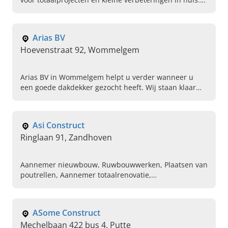
Bel ons vandaag om een afspraak te maken.
Arias BV
Hoevenstraat 92, Wommelgem
Arias BV in Wommelgem helpt u verder wanneer u
een goede dakdekker gezocht heeft. Wij staan klaar
voor dakwerken, schilderwerken, ramen, deuren en
renovaties. Contacteer ons vandaag nog.
Asi Construct
Ringlaan 91, Zandhoven
Aannemer nieuwbouw, Ruwbouwwerken, Plaatsen van
poutrellen, Aannemer totaalrenovatie,
Schilderwerken, Dakwerken, Specialist in
metselwerken, Totaalaannemer voor nieuwbouw,
Bouwbedrijf
ASome Construct
Mechelbaan 422 bus 4, Putte