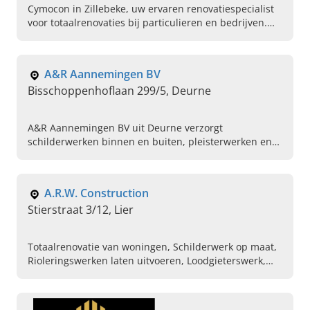
Cymocon in Zillebeke, uw ervaren renovatiespecialist
voor totaalrenovaties bij particulieren en bedrijven.
Bel ons vandaag om een afspraak te maken.
A&R Aannemingen BV
Bisschoppenhoflaan 299/5, Deurne
A&R Aannemingen BV uit Deurne verzorgt
schilderwerken binnen en buiten, pleisterwerken en
renovaties in regio Antwerpen. Vraag vandaag uw
offerte aan.
A.R.W. Construction
Stierstraat 3/12, Lier
Totaalrenovatie van woningen, Schilderwerk op maat,
Rioleringswerken laten uitvoeren, Loodgieterswerk,
Bezettingswerken, Elektriciteitswerken, Afbreken van
oude woningen