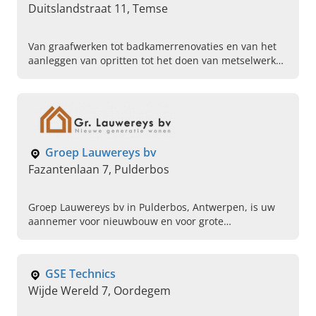
Duitslandstraat 11, Temse
Van graafwerken tot badkamerrenovaties en van het
aanleggen van opritten tot het doen van metselwerken
en tegelwerken, GMD BV uit Temse is waar u moet
zijn.
Groep Lauwereys bv
Fazantenlaan 7, Pulderbos
Groep Lauwereys bv in Pulderbos, Antwerpen, is uw
aannemer voor nieuwbouw en voor grote
renovatiewerken en sleutel-op-de-deur projecten.
Neem nu contact op!
GSE Technics
Wijde Wereld 7, Oordegem