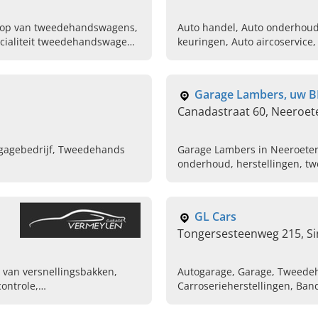
oop van tweedehandswagens,
Auto handel, Auto onderhoud 
cialiteit tweedehandswagens
keuringen, Auto aircoservice
Tweedehands auto's, Herstel
Garage Lambers, uw B
Canadastraat 60, Neeroet
agagebedrijf, Tweedehands
Garage Lambers in Neeroeter
onderhoud, herstellingen, t
ons voor topservice!
GL Cars
Tongersesteenweg 215, Si
van versnellingsbakken,
Autogarage, Garage, Tweede
ontrole,
Carroserieherstellingen, Band
Onderhoud auto