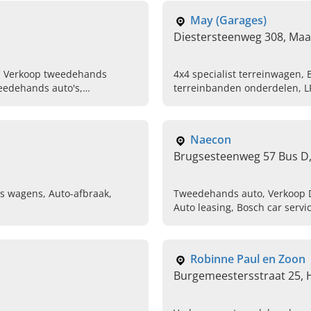
May (Garages)
Diestersteenweg 308, Maa
, Verkoop tweedehands
4x4 specialist terreinwagen, 
eedehands auto's,
terreinbanden onderdelen, LP
Citroen Berlingo,
Naecon
Brugsesteenweg 57 Bus D
 wagens, Auto-afbraak,
Tweedehands auto, Verkoop D
Auto leasing, Bosch car serv
Audi, Volkswagen
Robinne Paul en Zoon
Burgemeestersstraat 25, 