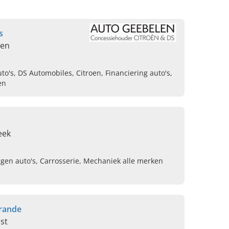
s
len
o's, DS Automobiles, Citroen, Financiering auto's,
en
eek
ngen auto's, Carrosserie, Mechaniek alle merken
rande
st