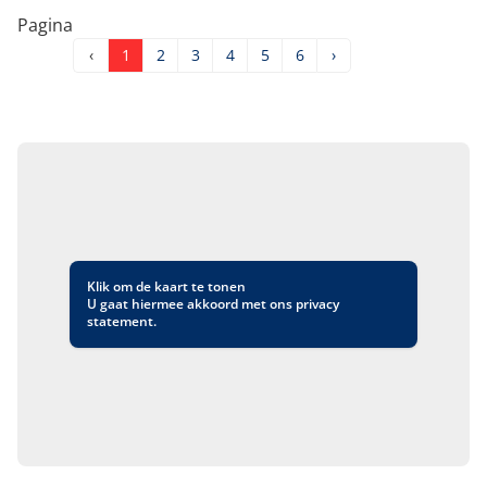
Pagina
‹
1
2
3
4
5
6
›
Klik om de kaart te tonen
U gaat hiermee akkoord met ons
privacy
statement
.