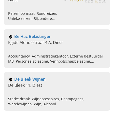
Reizen op maat, Rondreizen,
Unieke reizen, Bijzondere
verblijven, Luxe reizen, Thema
reizen, Persoonlijk
reisadviseur, Persoonlijk
Be Hac Belastingen
reisadvies, Luxe reizen op
Egide Alenusstraat 4 A, Diest
maat, Individuele rondreizen
Accountancy, Administratiekantoor, Externe bestuurder
IAB, Personeelsblasting, Vennootschapbelasting,
Boekhouding, Fiscaliteit, Fiscaal raadgeving
De Bleek Wijnen
De Bleek 11, Diest
Sterke drank, Wijnaccessoires, Champagnes,
Wereldwijnen, Wijn, Alcohol