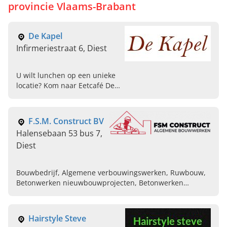
provincie
Vlaams-Brabant
De Kapel
Infirmeriestraat 6, Diest
U wilt lunchen op een unieke
locatie? Kom naar Eetcafé De
Kapel in het Begijnhof in
Diest. U kunt hier genieten
van streekbieren,
F.S.M. Construct BV
huisgemaakte soepen en nog
Halensebaan 53 bus 7,
veel meer.
Diest
Bouwbedrijf, Algemene verbouwingswerken, Ruwbouw,
Betonwerken nieuwbouwprojecten, Betonwerken
renovatieprojecten, Plaatsen van kelders, Gieten van
kelders, Plaatsen van trappen, Gieten van trappen,
Hellende daken
Hairstyle Steve