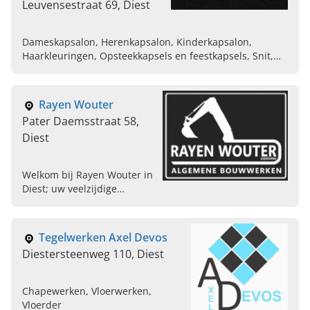
Leuvensestraat 69, Diest
Dameskapsalon, Herenkapsalon, Kinderkapsalon,
Haarkleuringen, Opsteekkapsels en feestkapsels, Snit,
Balayages, Kapper
Rayen Wouter
Pater Daemsstraat 58,
Diest
Welkom bij Rayen Wouter in
Diest; uw veelzijdige
specialist in tuinwerken,
afbraakwerken en grond- en
dakwerken. Bel ons vandaag
Tegelwerken Axel Devos
voor meer informatie!
Diestersteenweg 110, Diest
Chapewerken, Vloerwerken,
Vloerder