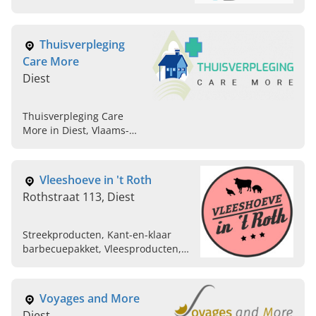
Thuisverpleging
Care More
Diest
Thuisverpleging Care
More in Diest, Vlaams-
Brabant, voor de beste
zorgen met aandacht voor
sociaal contact. Deze
Vleeshoeve in 't Roth
ervaren
Rothstraat 113, Diest
verpleegkundigen staan
24/7 klaar.
Streekproducten, Kant-en-klaar
barbecuepakket, Vleesproducten,
Huisbereide gerechten,
Hoevewinkel, Streekbieren
Voyages and More
Diest