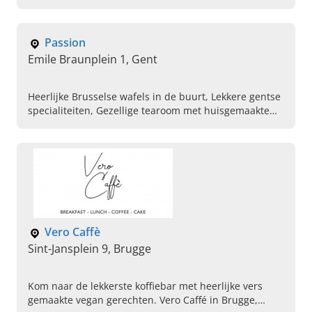
apero. Kom vandaag bij ons langs en proef de verse
koffie.
Passion
Emile Braunplein 1, Gent
Heerlijke Brusselse wafels in de buurt, Lekkere gentse
specialiteiten, Gezellige tearoom met huisgemaakte
desserten, A la carte menu, Ruime wijnkaart ,
Heerlijke desserten, Verse pannenkoeken in de buurt ,
Seizoensgebonden gerechten , Leuke tearoom met
mooi interieur, Vlaamse gerechten met klassiekers
Vero Caffè
Sint-Jansplein 9, Brugge
Kom naar de lekkerste koffiebar met heerlijke vers
gemaakte vegan gerechten. Vero Caffé in Brugge,