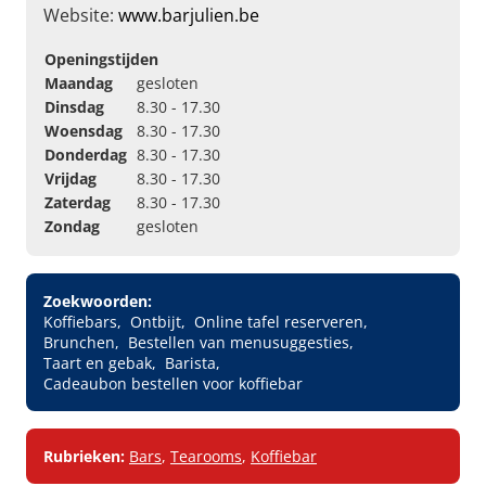
Website:
www.barjulien.be
Openingstijden
Maandag
gesloten
Dinsdag
8.30 - 17.30
Woensdag
8.30 - 17.30
Donderdag
8.30 - 17.30
Vrijdag
8.30 - 17.30
Zaterdag
8.30 - 17.30
Zondag
gesloten
Zoekwoorden:
Koffiebars
Ontbijt
Online tafel reserveren
Brunchen
Bestellen van menusuggesties
Taart en gebak
Barista
Cadeaubon bestellen voor koffiebar
Rubrieken:
Bars
,
Tearooms
,
Koffiebar