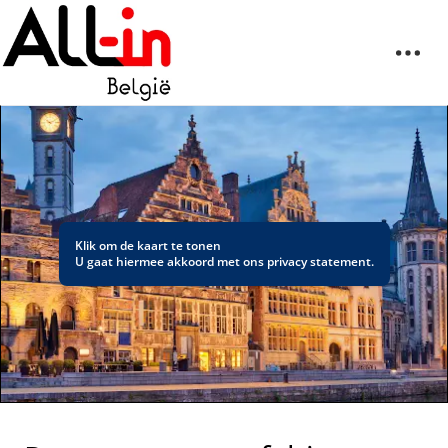
Klik om de kaart te tonen
U gaat hiermee akkoord met ons
privacy statement
.