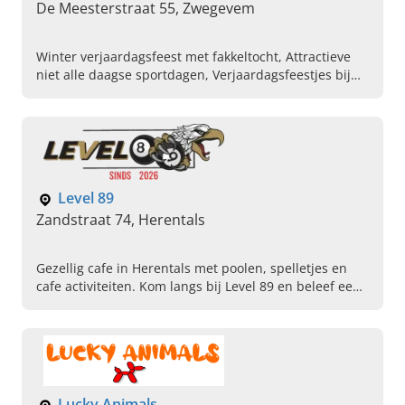
De Meesterstraat 55, Zwegevem
Winter verjaardagsfeest met fakkeltocht, Attractieve
niet alle daagse sportdagen, Verjaardagsfeestjes bij
jou thuis, Avontuurlijk verjaardagsfeest organiseren,
Paintball op locatie, Bewegingsarchitect, Verhuur van
springkastelen, Sportkampen en zwemlessen
Level 89
Zandstraat 74, Herentals
Gezellig cafe in Herentals met poolen, spelletjes en
cafe activiteiten. Kom langs bij Level 89 en beleef een
leuke avond met vrienden.
Lucky Animals