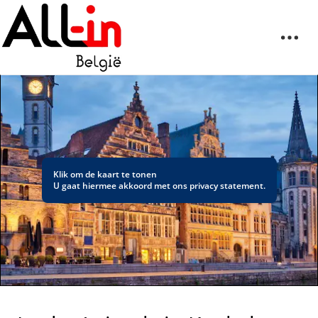
Klik om de kaart te tonen
U gaat hiermee akkoord met ons
privacy statement
.