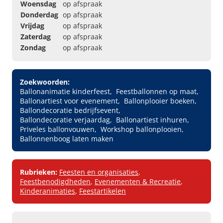
Woensdag
op afspraak
Donderdag
op afspraak
Vrijdag
op afspraak
Zaterdag
op afspraak
Zondag
op afspraak
Zoekwoorden:
Ballonanimatie kinderfeest
Feestballonnen op maat
Ballonartiest voor evenement
Ballonplooier boeken
Ballondecoratie bedrijfsevent
Ballondecoratie verjaardag
Ballonartiest inhuren
Priveles ballonvouwen
Workshop ballonplooien
Ballonnenboog laten maken
Rubrieken:
Feesten en organisaties
,
Feestbenodigdheden
,
Evenementen & Recreatie
,
Kinderanimaties
,
Feestartikelen