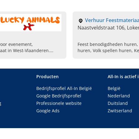
Verhuur Feestmateriaa
Naastveldstraat 106, Loke
 voor evenement,
Feest benodigdheden huren,
aat in West-Vlaanderen.
huren, Volk spellen huren, 
huren, Koelwagen huren, Spr
Partytenten huren
Producten
All-In is actief 
Bedrijfsprofiel All-In België
België
Google Bedrijfsprofiel
Nederland
g
Professionele website
Duitsland
Google Ads
Zwitserland