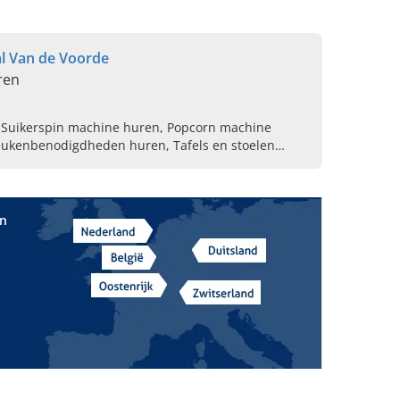
l Van de Voorde
ren
 Suikerspin machine huren, Popcorn machine
Keukenbenodigdheden huren, Tafels en stoelen
ingkastelen huren, Ballenbaden huren,
in