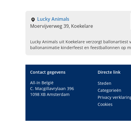
Lucky Animals
Moervijverweg 39, Koekelare
Lucky Animals uit Koekelare verzorgt ballonartiest
ballonanimatie kinderfeest en feestballonnen op m
Contacteer ons vandaag.
Contact gegevens
Directe link
All-In België
Steden
C. Macgillavrylaan 396
Categorieën
1098 XB Amsterdam
Privacy verklarin
Cookies