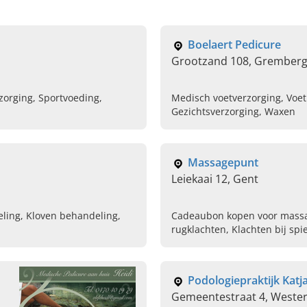
Boelaert Pedicure
Grootzand 108, Grember
zorging, Sportvoeding,
Medisch voetverzorging, Voet
Gezichtsverzorging, Waxen
Massagepunt
Leiekaai 12, Gent
ling, Kloven behandeling,
Cadeaubon kopen voor massa
rugklachten, Klachten bij sp
duomassage, Antistress, Res
Ontspannende massage inpl
Podologiepraktijk Katj
Gemeentestraat 4, Wester