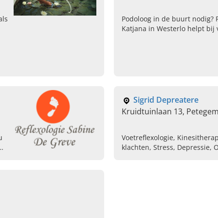
als
Podoloog in de buurt nodig? 
Katjana in Westerlo helpt bi
ak.
ingegroeide teennagels, eelt,
voetcontrole en steunzolen o
Sigrid Depreatere
Kruidtuinlaan 13, Petegem
u
Voetreflexologie, Kinesithera
klachten, Stress, Depressie
e.