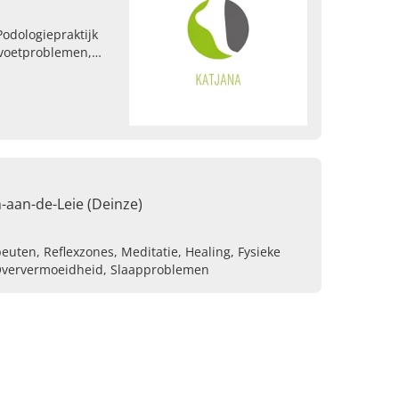
Podologiepraktijk
j voetproblemen,
 diabetes
p maat.
-aan-de-Leie (Deinze)
peuten, Reflexzones, Meditatie, Healing, Fysieke
, Oververmoeidheid, Slaapproblemen