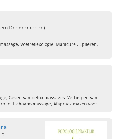
gen (Dendermonde)
massage, Voetreflexologie, Manicure , Epileren,
ge, Geven van detox massages, Verhelpen van
ierpijn, Lichaamsmassage, Afspraak maken voor
erveren van sportmassage, Nekklachten,
annen
ana
lo