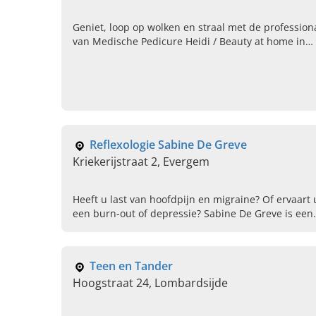
Geniet, loop op wolken en straal met de profession
van Medische Pedicure Heidi / Beauty at home in
Tongeren! Lees hier verder & boek direct uw afspra
Reflexologie Sabine De Greve
Kriekerijstraat 2, Evergem
Heeft u last van hoofdpijn en migraine? Of ervaart 
een burn-out of depressie? Sabine De Greve is een
erkend therapeute manuele neurotherapie,
relaxatiemassage, zenuwreflexologie en reflexologi
Teen en Tander
Hoogstraat 24, Lombardsijde