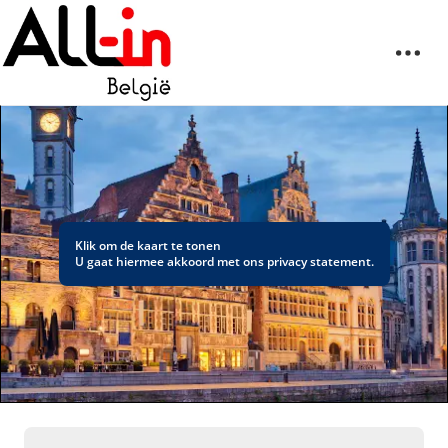
Klik om de kaart te tonen
U gaat hiermee akkoord met ons
privacy statement
.