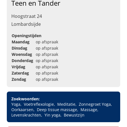
Teen en Tander
Hoogstraat 24
Lombardsijde
Openingstijden
Maandag
op afspraak
Dinsdag
op afspraak
Woensdag
op afspraak
Donderdag
op afspraak
Vrijdag
op afspraak
Zaterdag
op afspraak
Zondag
op afspraak
Zoekwoorden:
Yoga
Voetreflexologie
Meditatie
Zonnegroet Yoga
Oorkaarsen
Deep tissue massage
Massage
Levenskrachten
Yin yoga
Bewustzijn