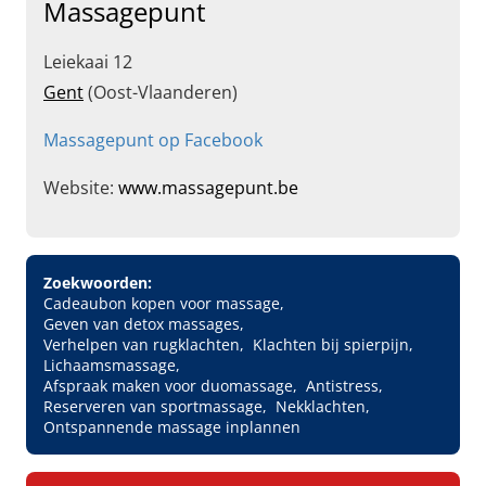
Massagepunt
Leiekaai 12
Gent
(Oost-Vlaanderen)
Massagepunt op Facebook
Website:
www.massagepunt.be
Zoekwoorden:
Cadeaubon kopen voor massage
Geven van detox massages
Verhelpen van rugklachten
Klachten bij spierpijn
Lichaamsmassage
Afspraak maken voor duomassage
Antistress
Reserveren van sportmassage
Nekklachten
Ontspannende massage inplannen