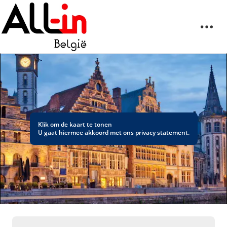
Klik om de kaart te tonen
U gaat hiermee akkoord met ons
privacy statement
.