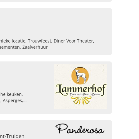
nieke locatie, Trouwfeest, Diner Voor Theater,
enementen, Zaalverhuur
che keuken,
, Asperges,
ten, Recepties,
n, Babyborrels
nt-Truiden