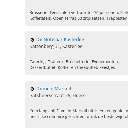
Brasserie, Feestzalen verhuur tot 70 personen, Fie
Koffietafels, Open terras 60 zitplaatsen, Trappiste
Pannenkoeken
De Notelaar Kasterlee
Kattenberg 31, Kasterlee
Catering, Traiteur, Brochetterie, Evenementen,
Dessertbuffet, Koffie- en theebuffet, Feestjes
Domein Marsnil
Batsheersstraat 35, Heers
Kom langs bij Domein Marsnil uit Heers en geniet 
heerlijke culinaire gerechten, drink de beste wijn o
blijf overnachten in de B&B. Neem gerust contact o