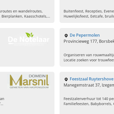
tsroutes en wandelroutes,
Buitenfeest, Recepties, Even
n, Bierplanken, Kaasschotels,
Huwelijksfeest, Eetcafe, brui
De Pepermolen
Provincieweg 177, Borsbe
Organiseren van rouwmaaltij
Locatie zoeken voor trouwfees
Dineren, Lunchen, Seminarie
van feestzaal, Nachtcafe, Or
Feestzaal Ruytershove
Manegemstraat 37, Izege
van
Feestzalenverhuur tot 140 pe
f
Familiefeesten, Babyborrels
p!
Verjaardagen, Restaurant