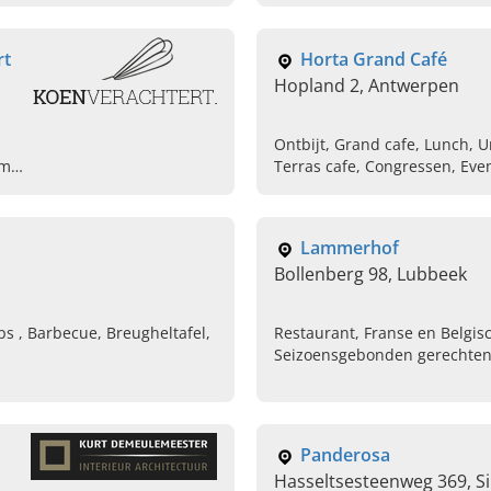
rt
Horta Grand Café
Hopland 2, Antwerpen
Ontbijt, Grand cafe, Lunch, U
ome
Terras cafe, Congressen, Ev
Lammerhof
Bollenberg 98, Lubbeek
ps , Barbecue, Breugheltafel,
Restaurant, Franse en Belgis
Seizoensgebonden gerechten
Huwelijksfeesten, Familiefees
Seminaries, Communiefeeste
Panderosa
Hasseltsesteenweg 369, Si