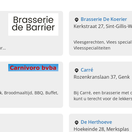
Brasserie De Koerier
Kerkstraat 27, Sint-Gillis-
Vleesgerechten, Vlees special
ur
Vleesspecialiteiten
Carré
Rozenkranslaan 37, Genk
k, Broodmaaltijd, BBQ, Buffet,
Bij Carré, een brasserie met 
kunt u terecht voor de lekker
Limburg uit de Franse en Tha
Reserveer nu uw tafeltje!
De Herthoeve
Hoekeinde 28, Merksplas