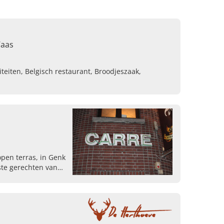
Waas
iteiten, Belgisch restaurant, Broodjeszaak,
open terras, in Genk
ste gerechten van
ise keuken.