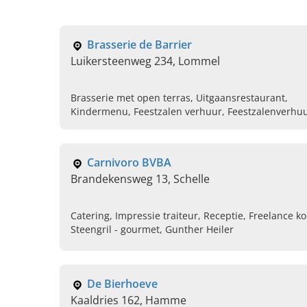
Brasserie de Barrier
Luikersteenweg 234, Lommel
Brasserie met open terras, Uitgaansrestaurant,
Kindermenu, Feestzalen verhuur, Feestzalenverhu
tot 70 personen, Evenementen, Fiets en
wandelroutes, Ontbijt
Carnivoro BVBA
Brandekensweg 13, Schelle
Catering, Impressie traiteur, Receptie, Freelance ko
Steengril - gourmet, Gunther Heiler
De Bierhoeve
Kaaldries 162, Hamme