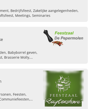
ement, Bedrijfsfeest, Zakelijke aangelegenheden,
loftsfeest, Meetings, Seminaries
ke
den, Babyborrel geven,
t, Brasserie Molly,
 organiseren, Verhuur
ganiseren van events
m
rsonen, Feesten,
, Communiefeesten,