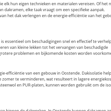
die elk hun eigen technieken en materialen vereisen. Of het 
 van dakramen, elke taak vraagt om een specifieke aanpak.
an het dak verlengen en de energie-efficiëntie van het ge
is essentieel om beschadigingen snel en effectief te verhel
eren van kleine lekken tot het vervangen van beschadigde
en grotere problemen en bijkomende kosten worden voorkom
rgie-efficiëntie van een gebouw in Oostende. Dakisolatie hel
e zomer te verminderen, wat resulteert in lagere energiekos
, steenwol en PUR-platen, kunnen worden gebruikt om de iso
euze binnen de dakwerken. In Oostende kunnen dakramen z