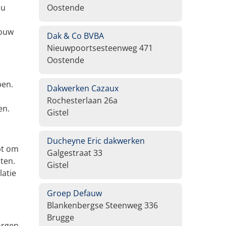
nu
Oostende
bouw
Dak & Co BVBA
Nieuwpoortsesteenweg 471
Oostende
pen.
Dakwerken Cazaux
Rochesterlaan 26a
en.
Gistel
Ducheyne Eric dakwerken
pt om
Galgestraat 33
ten.
Gistel
latie
Groep Defauw
Blankenbergse Steenweg 336
Brugge
orgen