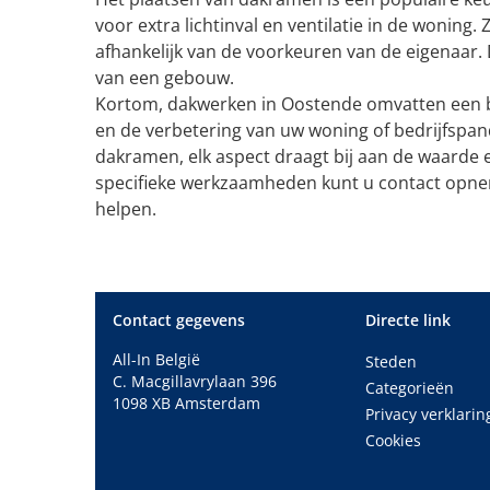
voor extra lichtinval en ventilatie in de woning.
afhankelijk van de voorkeuren van de eigenaar. 
van een gebouw.
Kortom, dakwerken in Oostende omvatten een bre
en de verbetering van uw woning of bedrijfspand.
dakramen, elk aspect draagt bij aan de waarde
specifieke werkzaamheden kunt u contact opnem
helpen.
Contact gegevens
Directe link
All-In België
Steden
C. Macgillavrylaan 396
Categorieën
1098 XB Amsterdam
Privacy verklarin
Cookies