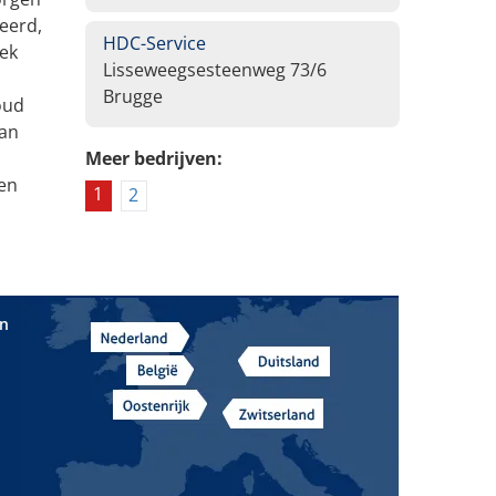
leerd,
HDC-Service
iek
Lisseweegsesteenweg 73/6
Brugge
oud
van
Meer bedrijven:
 en
1
2
in