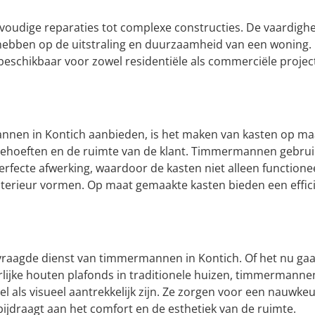
voudige reparaties tot complexe constructies. De vaardigh
ebben op de uitstraling en duurzaamheid van een woning. 
eschikbaar voor zowel residentiële als commerciële projec
annen in Kontich aanbieden, is het maken van kasten op ma
behoeften en de ruimte van de klant. Timmermannen gebru
fecte afwerking, waardoor de kasten niet alleen functioneel
nterieur vormen. Op maat gemaakte kasten bieden een effic
evraagde dienst van timmermannen in Kontich. Of het nu ga
lijke houten plafonds in traditionele huizen, timmermanne
l als visueel aantrekkelijk zijn. Ze zorgen voor een nauwke
bijdraagt aan het comfort en de esthetiek van de ruimte.