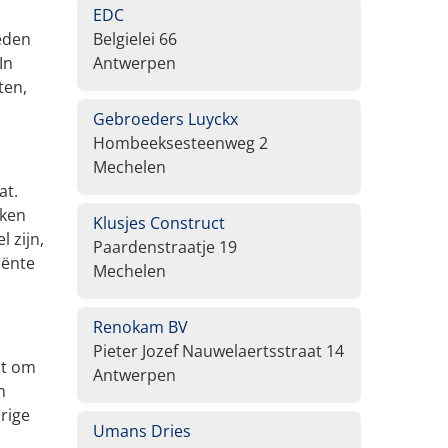
EDC
eden
Belgielei 66
In
Antwerpen
ten,
Gebroeders Luyckx
Hombeeksesteenweg 2
Mechelen
at.
iken
Klusjes Construct
 zijn,
Paardenstraatje 19
iënte
Mechelen
Renokam BV
Pieter Jozef Nauwelaertsstraat 14
at om
Antwerpen
n
urige
Umans Dries