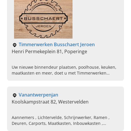
Timmerwerken Busschaert Jeroen
Henri Permekeplein 81, Poperinge
Uw nieuwe binnendeur plaatsen, poolhouse, keuken,
maatkasten en meer, doet u met Timmerwerken
Busschaert Jeroen in Poperinge. Bel ons vandaag voor
een afspraak.
Vanantwerpenjan
Koolskampstraat 82, Westervelden
Aannemers , Lichtervelde, Schrijnwerker, Ramen ,
Deuren, Carports, Maatkasten, Inbouwkasten ,
Keukens en Badkamer