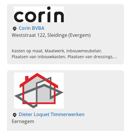
nieuwbouwwoning, Deuren, Plafonds,
Binnenschrijnwerken, Buitenschrijnwerken
Corin BVBA
Weststraat 122, Sleidinge (Evergem)
Kasten op maat, Maatwerk, Inbouwmeubelair,
Plaatsen van inbouwkasten, Plaatsen van dressings,
Plaatsen van open haard, Binnenschrijnwerkerij,
Plaatsen van keukens en badkamers, Schrijn- en
timmerwerken
Dieter Loquet Timmerwerken
Eernegem