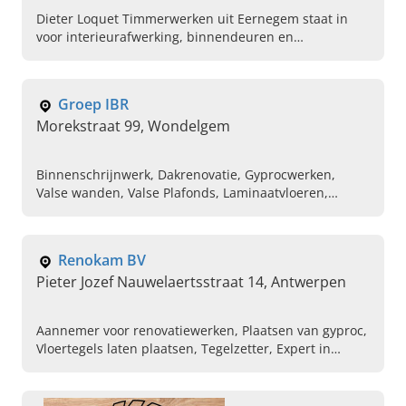
Dieter Loquet Timmerwerken uit Eernegem staat in
voor interieurafwerking, binnendeuren en
traprenovatie in West-Vlaanderen. Neem contact op
en bespreek uw project.
Groep IBR
Morekstraat 99, Wondelgem
Binnenschrijnwerk, Dakrenovatie, Gyprocwerken,
Valse wanden, Valse Plafonds, Laminaatvloeren,
Interieur verbouwingen , Kasten, Oud schrijnwerk
kopiëren, Dressings
Renokam BV
Pieter Jozef Nauwelaertsstraat 14, Antwerpen
Aannemer voor renovatiewerken, Plaatsen van gyproc,
Vloertegels laten plaatsen, Tegelzetter, Expert in
renovatiewerken, Profesionele laminaatlegger,
Binnenschilderwerken, Buitenschilderwerken,
Schilder in de buurt, Gipsplaten laten plaatsen