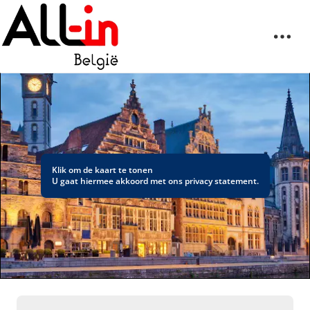
Klik om de kaart te tonen
U gaat hiermee akkoord met ons
privacy statement
.