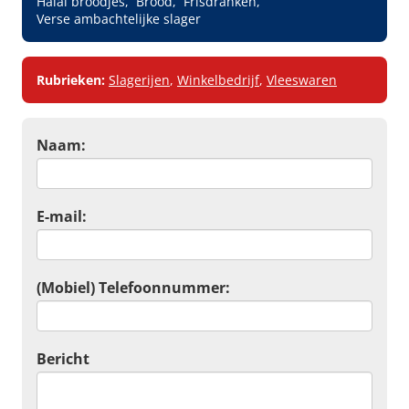
Halal broodjes
Brood
Frisdranken
Verse ambachtelijke slager
Rubrieken:
Slagerijen
,
Winkelbedrijf
,
Vleeswaren
Naam:
E-mail:
(Mobiel) Telefoonnummer:
Bericht