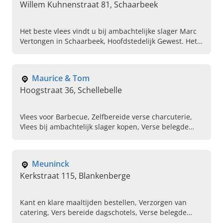
Willem Kuhnenstraat 81, Schaarbeek
Het beste vlees vindt u bij ambachtelijke slager Marc
Vertongen in Schaarbeek, Hoofdstedelijk Gewest. Het
beste rundvlees, gourmet- en fondueschotels en
meer.
Maurice & Tom
Hoogstraat 36, Schellebelle
Vlees voor Barbecue, Zelfbereide verse charcuterie,
Vlees bij ambachtelijk slager kopen, Verse belegde
broodjes, Verzorging traiteur voor bedrijven, Bestellen
van vleesschotels
Meuninck
Kerkstraat 115, Blankenberge
Kant en klare maaltijden bestellen, Verzorgen van
catering, Vers bereide dagschotels, Verse belegde
broodjes, Fondue, Gourmet, Meeneemgerechten,