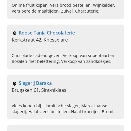
Online fruit kopen, Vers brood bestellen, Wijnkelder,
Vers bereide maaltijden, Zuivel, Charcuterie,
Reserveren van vergaderzaal, Keukenaccesoires, Fijne
kruidenierswaren kopen, Verzorging van
wijndegustaties
Roose Tania Chocolaterie
Kerkstraat 42, Knesselare
Chocolade cadeau geven, Verkoop van snoeptaarten,
Bokalen met belettering, Verkoop van zandkoekjes,
Cuberdons, Chocospekken, Pralines met logo
Slagerij Baraka
Brugsken 61, Sint-niklaas
Vlees kopen bij islamitische slager, Marokkaanse
slagerij, Halal vlees bestellen, Halal broodjes, Brood,
Frisdranken, Verse ambachtelijke slager