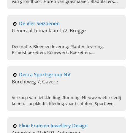
van grondboor, Huren van grasmaaier, Bladblazers,
Bouwmachines, Grondfrezen, Herstel van
tuinmachines, Sproeitoestellen voor tuin, Zitmaaiers
De Vier Seizoenen
Generaal Lemanlaan 172, Brugge
Decoratie, Bloemen levering, Planten levering,
Bruidsboeketten, Rouwwerk, Boeketten,
Bloemabbonement
Decca Sportsgroup NV
Burchtweg 7, Gavere
Verkoop van fietskleding, Running, Nieuwe wielerkledij
kopen, Loopkledij, Kleding voor triathlon, Sportieve
wielerkleren bestellen, Tenniskleding, Custom
sportswear aanschaffen, Yoga kleding op maat
Eline Fransen Jewellery Design
Amerikalei 71/B101, Antwerpen