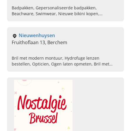
Badpakken, Gepersonaliseerde badpakken,
Beachware, Swimwear, Nieuwe bikini kopen,
Zwemkleding, Online badpak kopen, Online bikini
kopen, Online beachware kopen
Nieuwenhuysen
Fruithoflaan 13, Berchem
Bril met modern montuur, Hydrofuge lenzen
bestellen, Opticien, Ogen laten opmeten, Bril met
ontspiegeld glas, Nieuwe zonnebril kopen,
Zonnebrillen, Hoorapparaten van lapperre