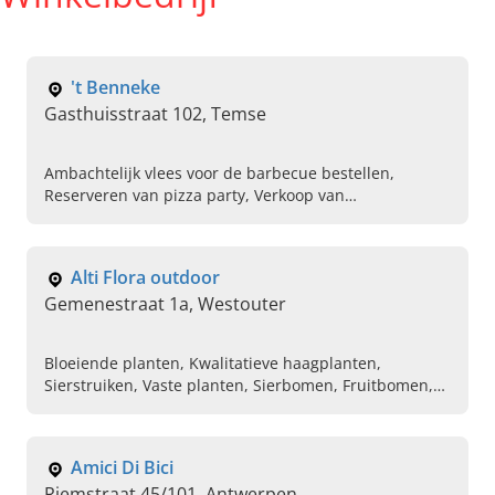
't Benneke
Gasthuisstraat 102, Temse
Ambachtelijk vlees voor de barbecue bestellen,
Reserveren van pizza party, Verkoop van
fonduepakketten, Verse charcuterie kopen,
Zelfgemaakte salades bestellen, Fondue
Alti Flora outdoor
Gemenestraat 1a, Westouter
Bloeiende planten, Kwalitatieve haagplanten,
Sierstruiken, Vaste planten, Sierbomen, Fruitbomen,
Groenten planten, Klimplanten
Amici Di Bici
Riemstraat 45/101, Antwerpen