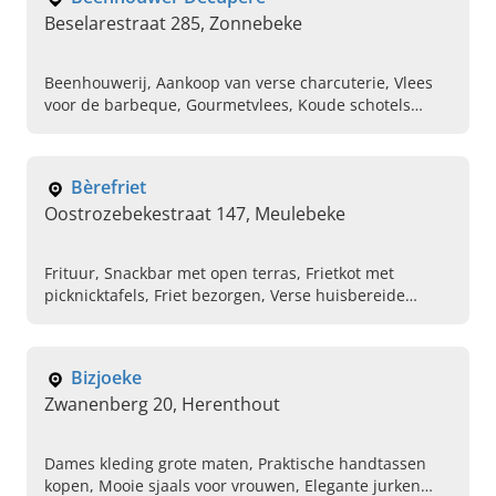
Beselarestraat 285, Zonnebeke
Beenhouwerij, Aankoop van verse charcuterie, Vlees
voor de barbeque, Gourmetvlees, Koude schotels
bestellen, Verkoop van droge worsten , Lunch,
Verzorgen van side dishes, Gezelligheidsschotels,
Lunch
Bèrefriet
Oostrozebekestraat 147, Meulebeke
Frituur, Snackbar met open terras, Frietkot met
picknicktafels, Friet bezorgen, Verse huisbereide
hamburgers, Online friet bestellen, Brochettes,
Balletjes in tomatensaus, Vers gefrituurde frietjes,
Verkoop van frisdranken
Bizjoeke
Zwanenberg 20, Herenthout
Dames kleding grote maten, Praktische handtassen
kopen, Mooie sjaals voor vrouwen, Elegante jurken