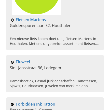
Fietsen Martens
Guldensporenlaan 52, Houthalen
Een nieuwe fiets kopen doet u bij Fietsen Martens in
Houthalen. Met ons uitgebreide assortiment fietsen,
bieden wij een fiets voor iedereen. Kom vandaag
meteen langs!
Fluweel
Sint-Jansstraat 36, Ledegem
Damesboetiek, Casual jurk aanschaffen, Handtassen,
Sjawls, Geurkaarsen, Juwelen van merk melano,
Geurstokken, Betaalbare dameskleding kopen,
Stijlvolle jurk bestellen, Kleding voor volwassenen
Forbidden Ink Tattoo