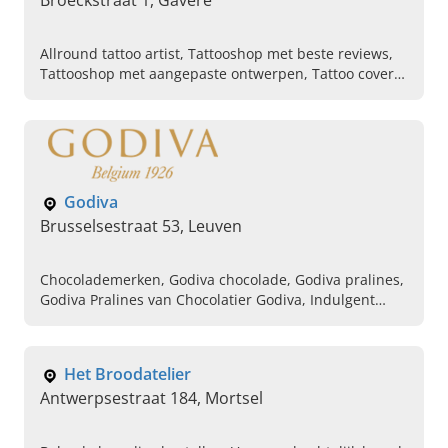
Broeckstraat 1, Gavere
Allround tattoo artist, Tattooshop met beste reviews,
Tattooshop met aangepaste ontwerpen, Tattoo cover
ups en correcties, Verschillende mooie stijlen tattoo,
Nieuwe tattoo laten zetten, Blackand grey realisme
tattoos, Professioneel tattoobedrijf in de regio
Godiva
Brusselsestraat 53, Leuven
Chocolademerken, Godiva chocolade, Godiva pralines,
Godiva Pralines van Chocolatier Godiva, Indulgent
gourmet chocolates, Relatiegeschenken online
bestellen, Truffels online bestellen, Pralines online
bestellen, Cube Truffles, Corporate Gifts
Het Broodatelier
Antwerpsestraat 184, Mortsel