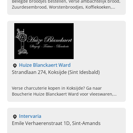
Belegde broodjes bestellen, Verse ambachtelijk brood,
Zuurdesembrood, Worstenbroodjes, Koffiekoeken,
Vers gebak kopen, Pistolets, Koffiebar, Sandwiches,
Worstenbroodjes
Huize Blanckaert Ward
Strandlaan 274, Koksijde (Sint Idesbald)
Verse charcuterie kopen in Koksijde? Ga naar
Boucherie Huize Blanckaert Ward voor vleeswaren,
gourmet, fondue, of het bestellen van vers vlees.
Intervaria
Emile Verhaerenstraat 1D, Sint-Amands