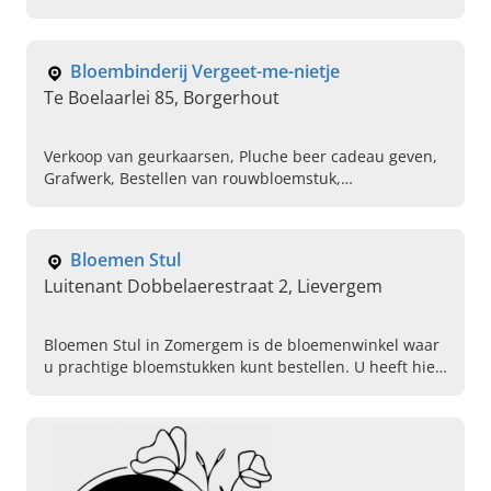
kopen, Kleding voor alle seizoenen, Kleding Grote
Maten Dames Goedkoop, Dames boetiek in de buurt,
Yest Yesta, Gozzip Studio Clothing, Fantasie juwelen
Bloembinderij Vergeet-me-nietje
Te Boelaarlei 85, Borgerhout
Verkoop van geurkaarsen, Pluche beer cadeau geven,
Grafwerk, Bestellen van rouwbloemstuk,
Bruidsboeketten, Verzorging van bloemen voor hotels,
Kleine geschenken kopen, Plantenschalen,
Bloemenwinkel, Plantenverhuur voor ceremonies
Bloemen Stul
Luitenant Dobbelaerestraat 2, Lievergem
Bloemen Stul in Zomergem is de bloemenwinkel waar
u prachtige bloemstukken kunt bestellen. U heeft hier
een ruim aanbod van snijbloemen en planten voor
elke gelegenheid.