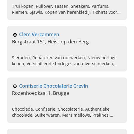
Trui kopen, Pullover, Tassen, Sneakers, Parfums,
Riemen, Sjawls, Kopen van herenkledij, T-shirts voor
heren, Cadeaubon kopen voor kleding
Clem Vercammen
Bergstraat 151, Heist-op-den-Berg
Sieraden, Repareren van uurwerken, Nieuw horloge
kopen, Verschillende horloges van diverse merken,
Aanschaf van tweedehands herenhorloges,
Herenhorloges, Armbanden, juwelen, Trouwringen,
Diamanten
Confiserie Chocolaterie Crevin
Rozenhoedkaai 1, Brugge
Chocolade, Confiserie, Chocolaterie, Authentieke
chocolade, Suikerwaren, Mars mellows, Pralines,
Authentieke spekjes, Huisgemaakte krokante
florentines met extra veel amandel