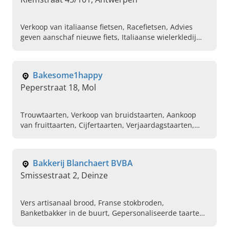
Verkoop van italiaanse fietsen, Racefietsen, Advies
geven aanschaf nieuwe fiets, Italiaanse wielerkledij
kopen, Toebehoren voor fiets, Koersfietsen,
Sportvoeding, Accesoires voor fietsen, Bikefitting,
Mountainbikes van italiaanse merken
Bakesome1happy
Peperstraat 18, Mol
Trouwtaarten, Verkoop van bruidstaarten, Aankoop
van fruittaarten, Cijfertaarten, Verjaardagstaarten,
Custom cakes bestellen, Tartelettes, Themataarten,
Vegan cupcakes kopen
Bakkerij Blanchaert BVBA
Smissestraat 2, Deinze
Vers artisanaal brood, Franse stokbroden,
Banketbakker in de buurt, Gepersonaliseerde taarten
en gebak, Verse warme bakker, Pralines cadeau geven,