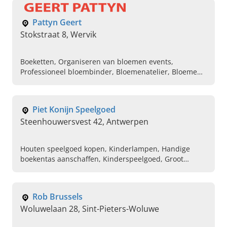
Pattyn Geert
Stokstraat 8, Wervik
Boeketten, Organiseren van bloemen events,
Professioneel bloembinder, Bloemenatelier, Bloemen
workshops geven, Bestellen van trouwboeketten,
Online bloemen kopen, Private events boeken,
Verschillende stijlen rouwcreaties, Advies geven bij
Piet Konijn Speelgoed
aankoop bloemen en planten
Steenhouwersvest 42, Antwerpen
Houten speelgoed kopen, Kinderlampen, Handige
boekentas aanschaffen, Kinderspeelgoed, Groot
assortiment knuffels, Monchichi, Jelly cat
Rob Brussels
Woluwelaan 28, Sint-Pieters-Woluwe