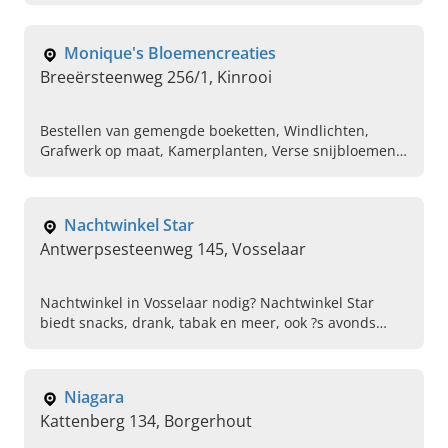
Verkoop van vegetarisch vlees, Soepen, Desserts
Monique's Bloemencreaties
Breeërsteenweg 256/1, Kinrooi
Bestellen van gemengde boeketten, Windlichten,
Grafwerk op maat, Kamerplanten, Verse snijbloemen
kopen, Kamerplanten met pot, Kopen van
woonaccessoires, Bloemabonnementen, Bloemen
laten bezorgen, Buitenplanten
Nachtwinkel Star
Antwerpsesteenweg 145, Vosselaar
Nachtwinkel in Vosselaar nodig? Nachtwinkel Star
biedt snacks, drank, tabak en meer, ook ?s avonds
laat. Kom langs en shop wanneer het u uitkomt!
Niagara
Kattenberg 134, Borgerhout