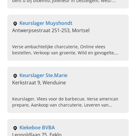
bent u bij bloemist Joliefleur in Desselgem, West-
Vlaanderen aan het juiste adres. Alles voor u uit het
eigen atelier.
Keurslager Muyshondt
Antwerpsestraat 251-253, Mortsel
Verse ambachtelijke charcuterie, Online vlees
bestellen, Verkoop van groente, Wild en gevogelte,
Keurslager, Huisgemaakte salades bestellen,
Zuivelproducten, Verzorging van traiteur, Afhalen van
maaltijden, Vlees
Keurslager Ste.Marie
Kerkstraat 9, Wenduine
Keurslager, Vlees voor de barbecue, Verse american
prepare, Aankoop van charcuterie, Leveren van
belegde broodjes, Drumsticks, Verkoop van grillworst,
Panklare gerechten kopen, Kipproducten, Kazen
Kiekeboe BVBA
Leopoldlaan 75, Eeklo