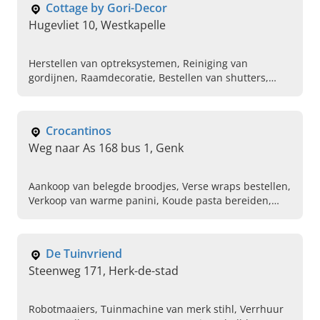
Cottage by Gori-Decor
Hugevliet 10, Westkapelle
Herstellen van optreksystemen, Reiniging van
gordijnen, Raamdecoratie, Bestellen van shutters,
Elektrisch gordijn aanschaffen, Verkoop van
binnenzonwering, Jaloezieen, Rolgordijnen op maat,
Overgordijnen, Gordijnwinkel
Crocantinos
Weg naar As 168 bus 1, Genk
Aankoop van belegde broodjes, Verse wraps bestellen,
Verkoop van warme panini, Koude pasta bereiden,
Salades, Catering voor bedrijven
De Tuinvriend
Steenweg 171, Herk-de-stad
Robotmaaiers, Tuinmachine van merk stihl, Verrhuur