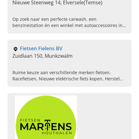
Nieuwe Steenweg 14, Elversele(Temse)
Op zoek naar een perfecte carwash, een
benzinestation én een winkel met autoaccessoires in
Oost-Vlaanderen? Kom dan direct naar Eurowash in
ElverseleTemse.
Fietsen Fielens BV
Zuidlaan 150, Munkzwalm
Ruime keuze aan verschillende merken fietsen,
Racefietsen, Nieuwe elektrische fiets kopen, Herstel
van fietsen, Sportieve mountainbikes van diverse
merken, Advies geven aankoop stadfiets, Shimano
service center, Verhuur van fietsreiskoffers,
Trekhaakdragers huren merk cykell, Afstellen van fiets
op juiste hoogte