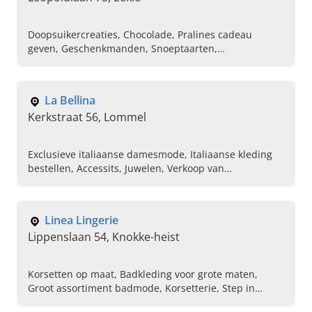
Doopsuikercreaties, Chocolade, Pralines cadeau
geven, Geschenkmanden, Snoeptaarten,
Seizoenchocolade, Pampertaarten, Chocoladewinkel in
de buurt
La Bellina
Kerkstraat 56, Lommel
Exclusieve italiaanse damesmode, Italiaanse kleding
bestellen, Accessits, Juwelen, Verkoop van
damesschoenen, Miss miss, Rinascimento,
Scravanganzi
Linea Lingerie
Lippenslaan 54, Knokke-heist
Korsetten op maat, Badkleding voor grote maten,
Groot assortiment badmode, Korsetterie, Step in
kopen, Afslankmateriaal, Nieuw herenondergoed