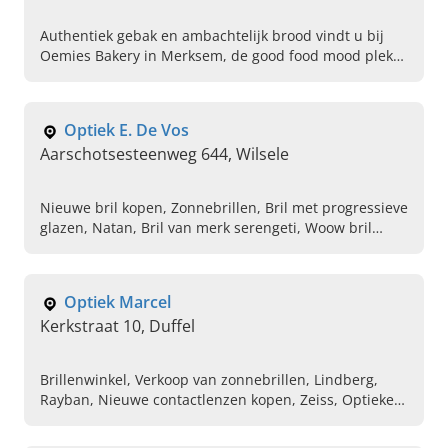
Authentiek gebak en ambachtelijk brood vindt u bij
Oemies Bakery in Merksem, de good food mood plek
voor iedere genieter, met tearoom.
Optiek E. De Vos
Aarschotsesteenweg 644, Wilsele
Nieuwe bril kopen, Zonnebrillen, Bril met progressieve
glazen, Natan, Bril van merk serengeti, Woow bril
bestellen, Brillen van merk Lafont, Optieker,
Persoonlijk advies geven bij bril kopen, Ruime keuze
aan merkbrillen
Optiek Marcel
Kerkstraat 10, Duffel
Brillenwinkel, Verkoop van zonnebrillen, Lindberg,
Rayban, Nieuwe contactlenzen kopen, Zeiss, Optieker,
Bril met montuur, Contactlenzenvloeisof, Zonnebril op
sterkte