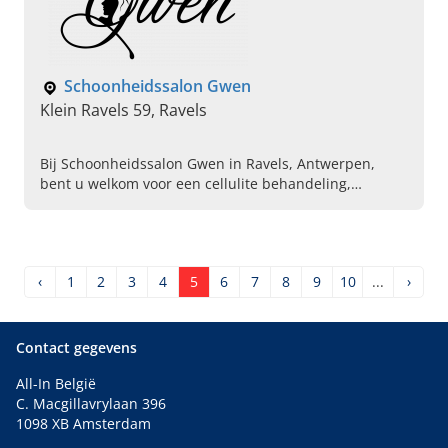
Schoonheidssalon Gwen
Klein Ravels 59, Ravels
Bij Schoonheidssalon Gwen in Ravels, Antwerpen,
bent u welkom voor een cellulite behandeling,
wenkbrauwen kleuren en bruidsmake-up. Maak snel
een reservering.
‹
1
2
3
4
5
6
7
8
9
10
...
›
Contact gegevens
All-In België
C. Macgillavrylaan 396
1098 XB Amsterdam