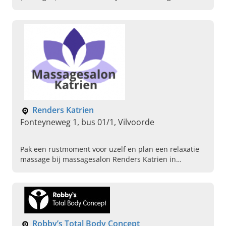
bosbaden, manicure, gelaatsverzorgingen en meer.
Renders Katrien
Fonteyneweg 1, bus 01/1, Vilvoorde
Pak een rustmoment voor uzelf en plan een relaxatie
massage bij massagesalon Renders Katrien in
Vilvoorde. Boek vandaag direct uw rug-, schouder of
voetmassage.
Robby’s Total Body Concept