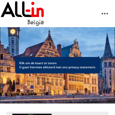
Klik om de kaart te tonen
U gaat hiermee akkoord met ons
privacy statement
.