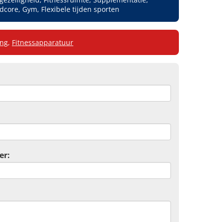
ore, Gym, Flexibele tijden sporten
ing
,
Fitnessapparatuur
er: