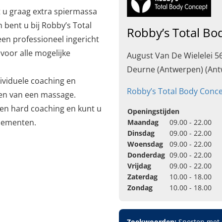
lt u graag extra spiermassa
bent u bij Robby’s Total
Robby’s Total Bo
een professioneel ingericht
voor alle mogelijke
August Van De Wielelei 5
Deurne (Antwerpen) (An
ividuele coaching en
Robby’s Total Body Conc
men van een massage.
g en hard coaching en kunt u
Openingstijden
lementen.
Maandag
09.00 - 22.00
Dinsdag
09.00 - 22.00
Woensdag
09.00 - 22.00
Donderdag
09.00 - 22.00
Vrijdag
09.00 - 22.00
Zaterdag
10.00 - 18.00
Zondag
10.00 - 18.00
Zoekwoorden:
Sporten met g