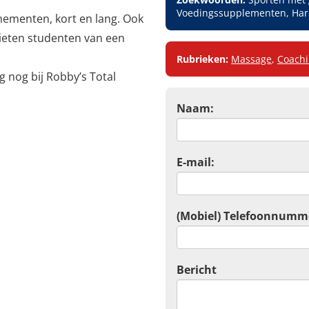
Voedingssupplementen, Hardc
nementen, kort en lang. Ook
nieten studenten van een
Rubrieken:
Massage
,
Coach
g nog bij Robby’s Total
Naam:
E-mail:
(Mobiel) Telefoonnumm
Bericht