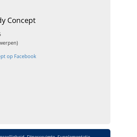
dy Concept
6
twerpen)
ept op Facebook
ezelligheid, Fitnessruimte, Supplementatie,