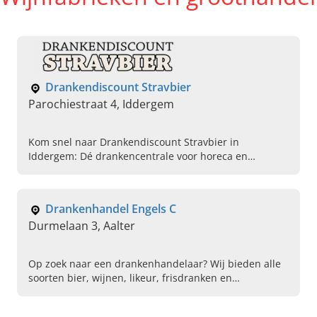
Drankendiscount Stravbier
Parochiestraat 4, Iddergem
Kom snel naar Drankendiscount Stravbier in
Iddergem: Dé drankencentrale voor horeca en
particulieren in Oost-Vlaanderen! Geniet van ons
aanbod en bestel!
Drankenhandel Engels C
Durmelaan 3, Aalter
Op zoek naar een drankenhandelaar? Wij bieden alle
soorten bier, wijnen, likeur, frisdranken en
champagne aan. Bezoek onze drankencentrale voor al
uw drankbehoeften!