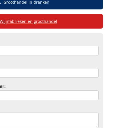
Groothandel in dranken
Wijnfabrieken en groothandel
er: