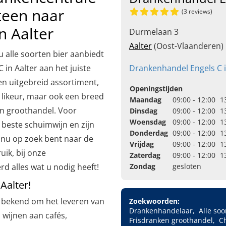
teen naar
(3 reviews)
n Aalter
Durmelaan 3
Aalter
(Oost-Vlaanderen)
 alle soorten bier aanbiedt
in Aalter aan het juiste
Drankenhandel Engels C 
n uitgebreid assortiment,
Openingstijden
 likeur, maar ook een breed
Maandag
09:00 - 12:00
1
en groothandel. Voor
Dinsdag
09:00 - 12:00
1
Woensdag
09:00 - 12:00
1
beste schuimwijn en zijn
Donderdag
09:00 - 12:00
1
 nu op zoek bent naar de
Vrijdag
09:00 - 12:00
1
uik, bij onze
Zaterdag
09:00 - 12:00
1
d alles wat u nodig heeft!
Zondag
gesloten
Aalter!
n bekend om het leveren van
Zoekwoorden:
Drankenhandelaar
Alle soo
 wijnen aan cafés,
Frisdranken groothandel
C