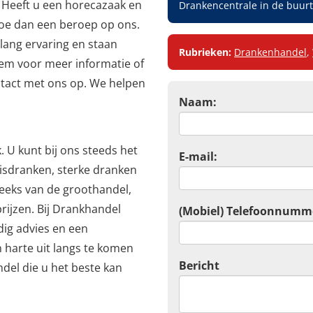
. Heeft u een horecazaak en
Drankencentrale in de buurt
doe dan een beroep op ons.
lang ervaring en staan
Rubrieken:
Drankenhandel
,
eem voor meer informatie of
tact met ons op. We helpen
Naam:
k. U kunt bij ons steeds het
E-mail:
isdranken, sterke dranken
reeks van de groothandel,
rijzen. Bij Drankhandel
(Mobiel) Telefoonnumm
dig advies en een
 harte uit langs te komen
Bericht
del die u het beste kan