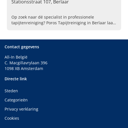
Stationsstraat 107, Berlaar
Op zoek naar dé specialist in professionele
tapijtenreiniging? Poros Tapijtreiniging in Berlaar laat
geen vlek onberoerd! Voor het onderhoud van uw
tapijt gaan zij microscopisch diep.
Contact gegevens
All-In België
C. Macgillavrylaan 396
1098 XB Amsterdam
Directe link
Steden
Categorieën
Privacy verklaring
Cookies