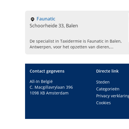
Faunatic
Schoorheide 33, Balen
De specialist in Taxidermie is Faunatic in Balen,
Antwerpen, voor het opzetten van dieren,
skeletten prepareren en prepareren van huiden
voor decoratieve doelen.
Contact gegevens
Directe link
All-In België
Steden
C. Macgillavrylaan 396
Categorieën
1098 XB Amsterdam
Privacy verklarin
Cookies