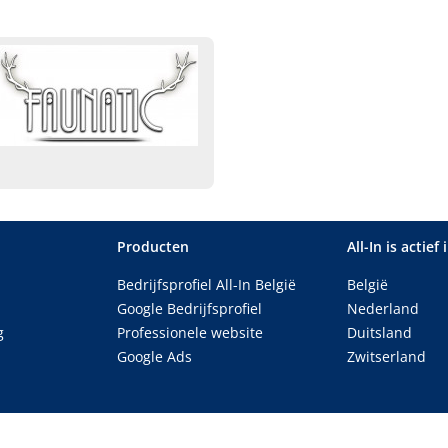
Producten
All-In is actief 
Bedrijfsprofiel All-In België
België
Google Bedrijfsprofiel
Nederland
g
Professionele website
Duitsland
Google Ads
Zwitserland