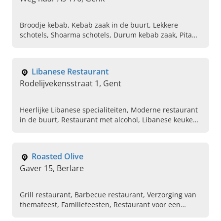
Broodje kebab, Kebab zaak in de buurt, Lekkere
schotels, Shoarma schotels, Durum kebab zaak, Pita
zaak in de omgeving, Grill gerechten, Lekkere
kapsalon, Verse frietjes
Libanese Restaurant
Rodelijvekensstraat 1, Gent
Heerlijke Libanese specialiteiten, Moderne restaurant
in de buurt, Restaurant met alcohol, Libanese keuken,
Vlees gerechten, Grill schotel, Libanese eten bestellen,
Huisgemaakte Libanese gerechten, Falafel,
Vegetarische gerechten
Roasted Olive
Gaver 15, Berlare
Grill restaurant, Barbecue restaurant, Verzorging van
themafeest, Familiefeesten, Restaurant voor een
communiefeest, A la carte menu, Restaurant met een