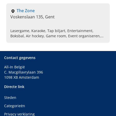
grote speeltuin, Vleesgerechten, Visgerechten, Bistro
The Zone
Voskenslaan 135, Gent
Lasergame, Karaoke, Tap biljart, Entertainment,
Boksbal, Air hockey, Game room, Event organiseren,
Bistro, Pool tafel
Contact gegevens
All-In België
C. Macgillavrylaan 396
1098 XB Amsterdam
Directe link
Steden
Categorieën
Privacy verklaring