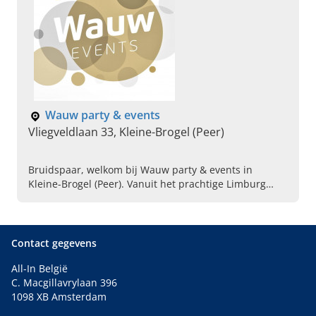
Wauw party & events
Vliegveldlaan 33, Kleine-Brogel (Peer)
Bruidspaar, welkom bij Wauw party & events in
Kleine-Brogel (Peer). Vanuit het prachtige Limburg
creëren we graag magie voor uw mooiste dag met een
WAUW factor.
Contact gegevens
All-In België
C. Macgillavrylaan 396
1098 XB Amsterdam