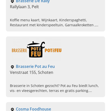
Brasserie De Rally
Rallylaan 3, Pelt
Koffie menu kaart, Wijnkaart, Kinderspaghetti,
Restaurant met kinderspeeltuin, Garnaalkroketten ,
Croque Monsieur, Vlaams Vispannetje, Asperges
Vlaamse wijze, Kaasplank Catharinadal , Morte Subite
Juicy van het vat
Brasserie Pot au Feu
Venstraat 155, Schoten
Brasserie in Schoten gezocht? Pot au Feu biedt lunch,
vis- en vleesgerechten, terras en gratis parking.
Reserveer vandaag nog uw tafel!
Cosma Foodhouse