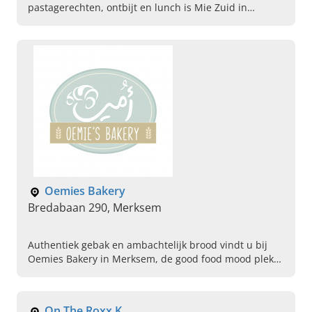
pastagerechten, ontbijt en lunch is Mie Zuid in
Antwerpen. Kom langs, proef, ervaar en geniet van de
lekkerste in de regio.
Oemies Bakery
Bredabaan 290, Merksem
Authentiek gebak en ambachtelijk brood vindt u bij
Oemies Bakery in Merksem, de good food mood plek
voor iedere genieter, met tearoom.
On The Roxx K