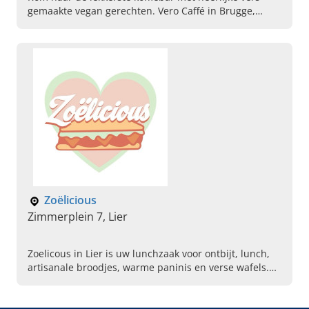
gemaakte vegan gerechten. Vero Caffé in Brugge,
West-Vlaanderen, dé breakfast- en lunchroom in de
regio.
Zoëlicious
Zimmerplein 7, Lier
Zoelicous in Lier is uw lunchzaak voor ontbijt, lunch,
artisanale broodjes, warme paninis en verse wafels.
Kom langs en ontdek onze gezellige lunchbar.