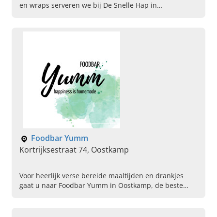
en wraps serveren we bij De Snelle Hap in
Tessenderlo, Limburg. Kom bij ons langs of geef uw
bestelling door!
Foodbar Yumm
Kortrijksestraat 74, Oostkamp
Voor heerlijk verse bereide maaltijden en drankjes
gaat u naar Foodbar Yumm in Oostkamp, de beste
ontbijt en lunchbar van heel West-Vlaanderen. Boek
snel een tafeltje!