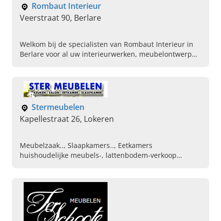
Rombaut Interieur
Veerstraat 90, Berlare
Welkom bij de specialisten van Rombaut Interieur in
Berlare voor al uw interieurwerken, meubelontwerp
en maatwerken in Oost-Vlaanderen. Het adres voor uw
droominterieur.
Stermeubelen
Kapellestraat 26, Lokeren
Meubelzaak.., Slaapkamers.., Eetkamers
huishoudelijke meubels-, lattenbodem-verkoop
zakelijke meubels-.burea, ...Showroom meubelen,
Tapijt.. meubel service-., Stapelbedden..eettafels,-
dresaireos=, Baby- en kinderkamers.., Hoeksalon,
Boxsprings