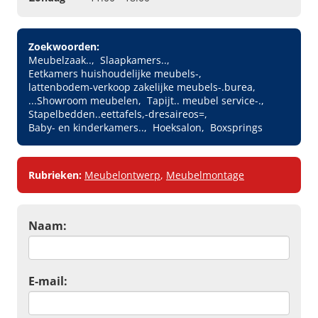
Zoekwoorden:
Meubelzaak..
Slaapkamers..
Eetkamers huishoudelijke meubels-
lattenbodem-verkoop zakelijke meubels-.burea
...Showroom meubelen
Tapijt.. meubel service-.
Stapelbedden..eettafels,-dresaireos=
Baby- en kinderkamers..
Hoeksalon
Boxsprings
Rubrieken:
Meubelontwerp
,
Meubelmontage
Naam:
E-mail: