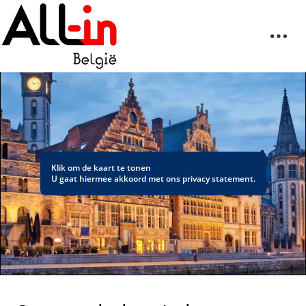
Klik om de kaart te tonen
U gaat hiermee akkoord met ons
privacy statement
.