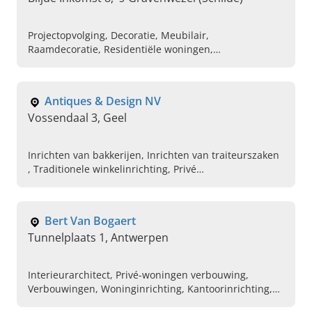
Projectopvolging, Decoratie, Meubilair,
Raamdecoratie, Residentiële woningen,
Kantoorinrichting, Retailprojecten, Interieur design,
Interieurontwerper
Antiques & Design NV
Vossendaal 3, Geel
Inrichten van bakkerijen, Inrichten van traiteurszaken
, Traditionele winkelinrichting, Privé
interieurprojecten, Realisaties in de horeca-sector,
Interieurinrichting
Bert Van Bogaert
Tunnelplaats 1, Antwerpen
Interieurarchitect, Privé-woningen verbouwing,
Verbouwingen, Woninginrichting, Kantoorinrichting,
Horeca-inrichting, Interieur design, Renovatie,