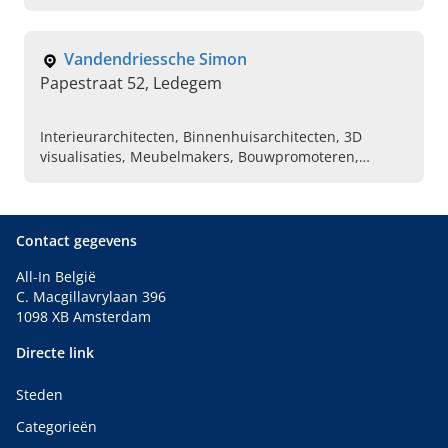
opleidingen
Vandendriessche Simon
Papestraat 52, Ledegem
Interieurarchitecten, Binnenhuisarchitecten, 3D
visualisaties, Meubelmakers, Bouwpromoteren,
Gepersonaliseerd ontwerp, Tijdloos interieur
Contact gegevens
All-In België
C. Macgillavrylaan 396
1098 XB Amsterdam
Directe link
Steden
Categorieën