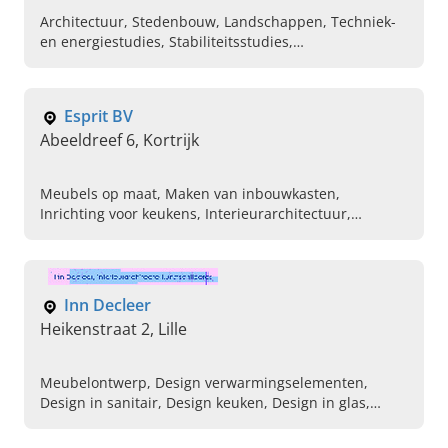
Architectuur, Stedenbouw, Landschappen, Techniek-
en energiestudies, Stabiliteitsstudies,
Projectbegeleiding, Voorstudies, Duurzaam bouwen,
Ecologie, Passiefbouw
Esprit BV
Abeeldreef 6, Kortrijk
Meubels op maat, Maken van inbouwkasten,
Inrichting voor keukens, Interieurarchitectuur,
Plaatsen van dressings, Uitvoeren van totale
verbouwingen, Leggen van parketvloeren, Vinyl laten
leggen, Binnenschrijnwerken, Parketvloeren
Inn Decleer
Heikenstraat 2, Lille
Meubelontwerp, Design verwarmingselementen,
Design in sanitair, Design keuken, Design in glas,
Interieurontwerp, Kunstschilderes