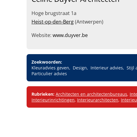
Hoge brugstraat 1a
Heist-op-den-Berg
(Antwerpen)
Website:
www.duyver.be
Zoekwoorden:
Kleuradvies geven
Design
Interieur advies
Stijl
Particulier advies
Rubrieken:
Architecten en architectenbureaus
,
Int
Interieurinrichtingen
,
Interieurarchitecten
,
Interie