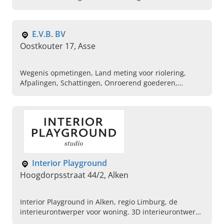
Totaalrenovaties, Maatwerk, Vijver, Zwembad,
Looppaden
E.V.B. BV
Oostkouter 17, Asse
Wegenis opmetingen, Land meting voor riolering,
Afpalingen, Schattingen, Onroerend goederen,
Grensbepalingen, Studiebureau, Plaatsbeschrijvingen,
Uitzet werken, Opmeten van percelen
Interior Playground
Hoogdorpsstraat 44/2, Alken
Interior Playground in Alken, regio Limburg, de
interieurontwerper voor woning. 3D interieurontwerp,
interieuradvies aan huis en luxe interieurontwerp.