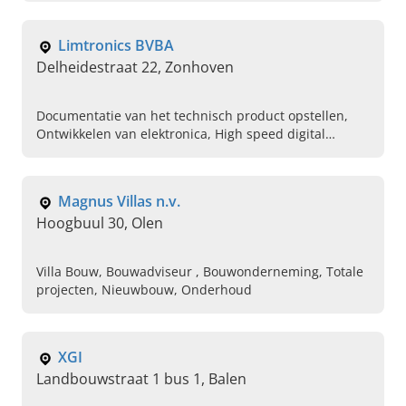
Plan uw gesprek vandaag.
Limtronics BVBA
Delheidestraat 22, Zonhoven
Documentatie van het technisch product opstellen,
Ontwikkelen van elektronica, High speed digital
design, Fabricatie van prototypes, Herstellingen aan
elektronische toestellen, Nieuw product op markt
uitbrengen, Engineering, Productontwikkeling
Magnus Villas n.v.
Hoogbuul 30, Olen
Villa Bouw, Bouwadviseur , Bouwonderneming, Totale
projecten, Nieuwbouw, Onderhoud
XGI
Landbouwstraat 1 bus 1, Balen