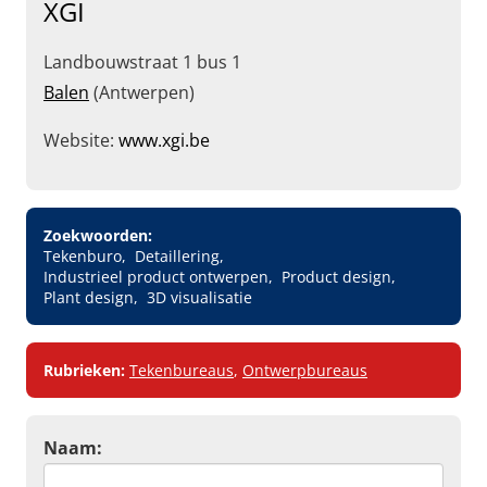
XGI
Landbouwstraat 1 bus 1
Balen
(Antwerpen)
Website:
www.xgi.be
Zoekwoorden:
Tekenburo
Detaillering
Industrieel product ontwerpen
Product design
Plant design
3D visualisatie
Rubrieken:
Tekenbureaus
,
Ontwerpbureaus
Naam: