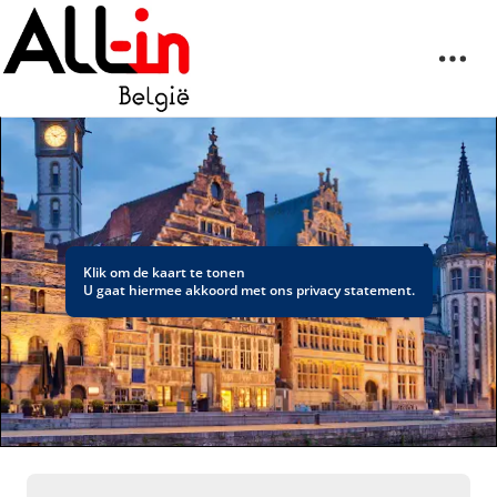
Klik om de kaart te tonen
U gaat hiermee akkoord met ons
privacy statement
.